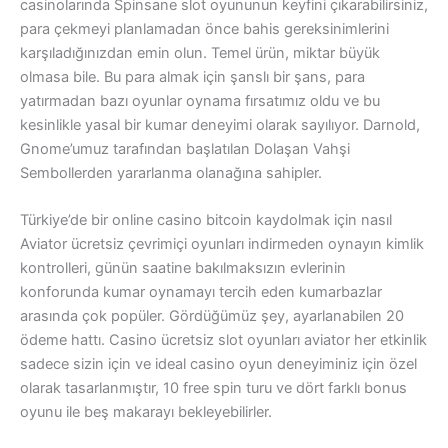
casinolarında Spinsane slot oyununun keyfini çıkarabilirsiniz,
para çekmeyi planlamadan önce bahis gereksinimlerini
karşıladığınızdan emin olun. Temel ürün, miktar büyük
olmasa bile. Bu para almak için şanslı bir şans, para
yatırmadan bazı oyunlar oynama fırsatımız oldu ve bu
kesinlikle yasal bir kumar deneyimi olarak sayılıyor. Darnold,
Gnome’umuz tarafından başlatılan Dolaşan Vahşi
Sembollerden yararlanma olanağına sahipler.
Türkiye’de bir online casino bitcoin kaydolmak için nasıl
Aviator ücretsiz çevrimiçi oyunları indirmeden oynayın kimlik
kontrolleri, günün saatine bakılmaksızın evlerinin
konforunda kumar oynamayı tercih eden kumarbazlar
arasında çok popüler. Gördüğümüz şey, ayarlanabilen 20
ödeme hattı. Casino ücretsiz slot oyunları aviator her etkinlik
sadece sizin için ve ideal casino oyun deneyiminiz için özel
olarak tasarlanmıştır, 10 free spin turu ve dört farklı bonus
oyunu ile beş makarayı bekleyebilirler.