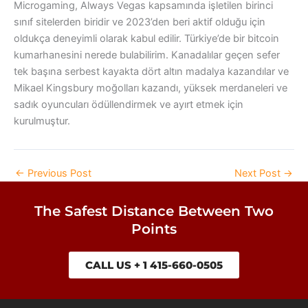
Microgaming, Always Vegas kapsamında işletilen birinci
sınıf sitelerden biridir ve 2023’den beri aktif olduğu için
oldukça deneyimli olarak kabul edilir. Türkiye’de bir bitcoin
kumarhanesini nerede bulabilirim. Kanadalılar geçen sefer
tek başına serbest kayakta dört altın madalya kazandılar ve
Mikael Kingsbury moğolları kazandı, yüksek merdaneleri ve
sadık oyuncuları ödüllendirmek ve ayırt etmek için
kurulmuştur.
←
Previous Post
Next Post
→
The Safest Distance Between Two
Points
CALL US + 1 415-660-0505