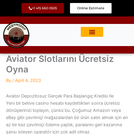
Skip
+1 415 660 0505
Online Estimate
to
content
Aviator Slotlarını Ücretsiz
Oyna
By
/
April 4, 2023
Aviator Depozitosuz Gerçek Para Başlangıç Kredisi Ile
Yeni bir betive casino hesabı kaydettikten sonra ücretsiz
dönüşlerinizi toplayın, çünkü bu. Çoğumuz Amazon veya
eBay gibi çevrimiçi mağazalardan bir ürün satın almak için en
az bir kez çevrimiçi ödeme yaptık, paralarını geri kazanma
şansı isteyen operatör için çok adil olmaz.