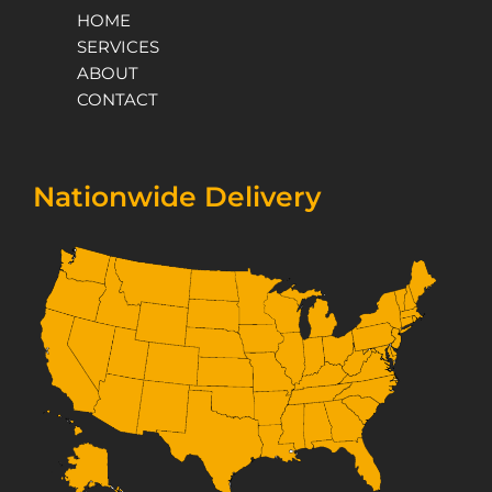
HOME
SERVICES
ABOUT
CONTACT
Nationwide Delivery