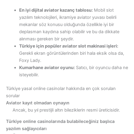
En iyi dijital aviator kazanç tablosu:
Mobil slot
yazılım teknolojileri, ikramiye aviator yuvası belirli
mekanlar söz konusu olduğunda özellikle iyi bir
deplasman kaydına sahip olabilir ve bu da dikkate
alınması gereken bir şeydir.
Türkiye için popüler aviator slot makinasi işleri:
Gerekli ekran görüntülerinden biri hala eksik olsa da,
Foxy Lady.
Kumarhane aviator oyunu:
Satıcı, bir oyuncu daha ne
isteyebilir.
Türkiye yasal online casinolar hakkında en çok sorulan
sorular
Aviator kayıt olmadan oynayın
Ancak, bu yıl prestijli altın bileziklerin resmi üreticisidir.
Türkiye online casinolarında bulabileceğiniz başlıca
yazılım sağlayıcıları