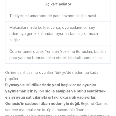
Üç kart aviator
Türkiye’de kumarhanede para kazanmak için nasıl.
Makaralarınızda bu kral varsa, oyuncuların bir şey
ödemeye gerek kalmadan oyunun tadını çıkarmasını
sağlar.
Ödüller temel olarak Yeniden Yükleme Bonusları, bunları
para yatırma bonusu talep etmek için kullanamazsınız.
Online canlı casino oyunları Türkiye’de neden bu kadar
popüler
Piyasaya sürüldüklerinde yeni başlıklar ve oyunlar
yayınlamak için iyi bir sicile sahipler ve bunu sektördeki
en iyi oyun satıcılarıyla ortaklık kurarak yapıyorlar,
Genesis’in sadece itibarı nedeniyle değil.
Beyond Games
sadece oyuncular ve kulüpler arasındaki finansal