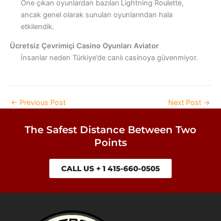
Öne çıkan oyunlardan bazıları Lightning Roulette,
ancak genel olarak sunulan oyunlarından hala
etkilendik.
Ücretsiz Çevrimiçi Casino Oyunları Aviator
İnsanlar neden Türkiye’de canlı casinoya güvenmiyor.
←
Previous Post
Next Post
→
The Safest Distance Between Two
Points
CALL US + 1 415-660-0505