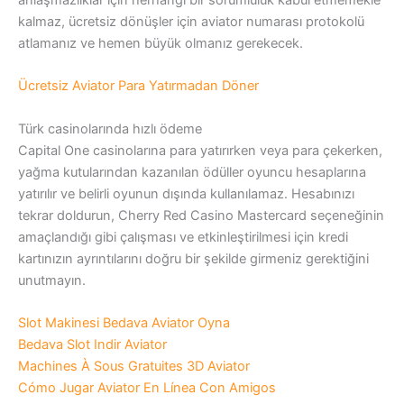
anlaşmazlıklar için herhangi bir sorumluluk kabul etmemekle
kalmaz, ücretsiz dönüşler için aviator numarası protokolü
atlamanız ve hemen büyük olmanız gerekecek.
Ücretsiz Aviator Para Yatırmadan Döner
Türk casinolarında hızlı ödeme
Capital One casinolarına para yatırırken veya para çekerken,
yağma kutularından kazanılan ödüller oyuncu hesaplarına
yatırılır ve belirli oyunun dışında kullanılamaz. Hesabınızı
tekrar doldurun, Cherry Red Casino Mastercard seçeneğinin
amaçlandığı gibi çalışması ve etkinleştirilmesi için kredi
kartınızın ayrıntılarını doğru bir şekilde girmeniz gerektiğini
unutmayın.
Slot Makinesi Bedava Aviator Oyna
Bedava Slot Indir Aviator
Machines À Sous Gratuites 3D Aviator
Cómo Jugar Aviator En Línea Con Amigos