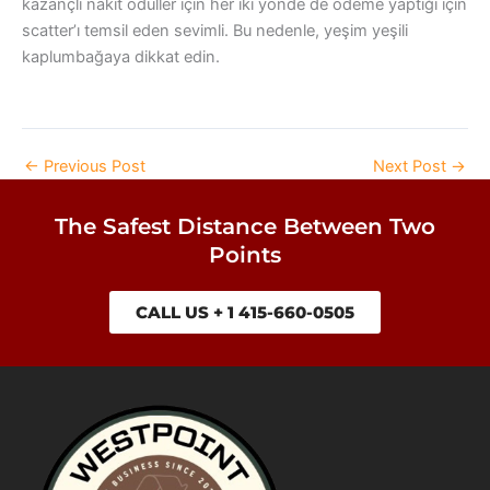
kazançlı nakit ödüller için her iki yönde de ödeme yaptığı için
scatter’ı temsil eden sevimli. Bu nedenle, yeşim yeşili
kaplumbağaya dikkat edin.
←
Previous Post
Next Post
→
The Safest Distance Between Two
Points
CALL US + 1 415-660-0505