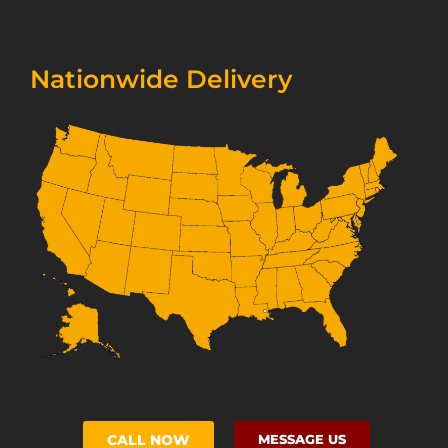
Nationwide Delivery
Privacy Policy
CALL NOW
MESSAGE US