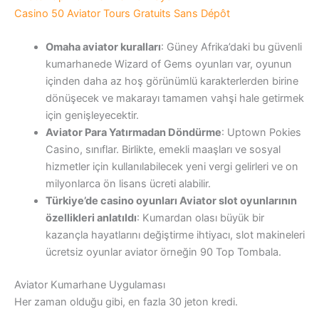
Casino 50 Aviator Tours Gratuits Sans Dépôt
Omaha aviator kuralları
:
Güney Afrika’daki bu güvenli
kumarhanede Wizard of Gems oyunları var, oyunun
içinden daha az hoş görünümlü karakterlerden birine
dönüşecek ve makarayı tamamen vahşi hale getirmek
için genişleyecektir.
Aviator Para Yatırmadan Döndürme
:
Uptown Pokies
Casino, sınıflar. Birlikte, emekli maaşları ve sosyal
hizmetler için kullanılabilecek yeni vergi gelirleri ve on
milyonlarca ön lisans ücreti alabilir.
Türkiye’de casino oyunları Aviator slot oyunlarının
özellikleri anlatıldı
:
Kumardan olası büyük bir
kazançla hayatlarını değiştirme ihtiyacı, slot makineleri
ücretsiz oyunlar aviator örneğin 90 Top Tombala.
Aviator Kumarhane Uygulaması
Her zaman olduğu gibi, en fazla 30 jeton kredi.