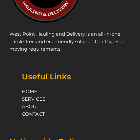
West Point Hauling and Delivery is an all-in-one,
hassle-free and eco-friendly solution to all types of
moving requirements.
Useful Links
HOME
SERVICES
ABOUT
CONTACT