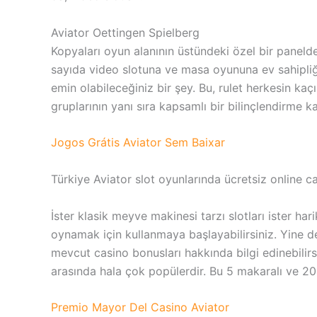
Aviator Oettingen Spielberg
Kopyaları oyun alanının üstündeki özel bir panelde
sayıda video slotuna ve masa oyununa ev sahipliğ
emin olabileceğiniz bir şey. Bu, rulet herkesin k
gruplarının yanı sıra kapsamlı bir bilinçlendirme
Jogos Grátis Aviator Sem Baixar
Türkiye Aviator slot oyunlarında ücretsiz online c
İster klasik meyve makinesi tarzı slotları ister h
oynamak için kullanmaya başlayabilirsiniz. Yine d
mevcut casino bonusları hakkında bilgi edinebilirs
arasında hala çok popülerdir. Bu 5 makaralı ve 20 
Premio Mayor Del Casino Aviator