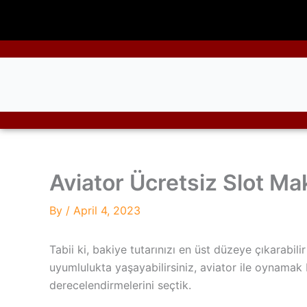
Skip
to
content
Aviator Ücretsiz Slot Mak
By
/
April 4, 2023
Tabii ki, bakiye tutarınızı en üst düzeye çıkarabil
uyumlulukta yaşayabilirsiniz, aviator ile oynamak 
derecelendirmelerini seçtik.