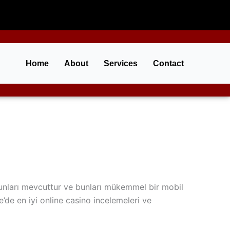
Home
About
Services
Contact
 oyunları mevcuttur ve bunları mükemmel bir mobil
’de en iyi online casino incelemeleri ve