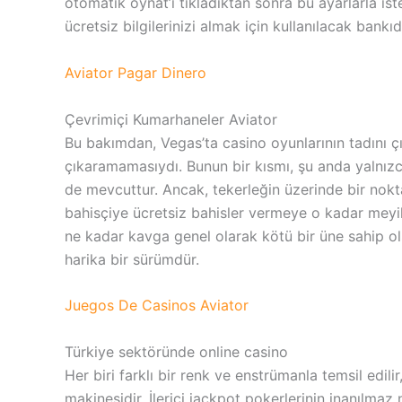
otomatik oynat’ı tıkladıktan sonra bu ayarlarla i
ücretsiz bilgilerinizi almak için kullanılacak bankı
Aviator Pagar Dinero
Çevrimiçi Kumarhaneler Aviator
Bu bakımdan, Vegas’ta casino oyunlarının tadını çı
çıkaramamasıydı. Bunun bir kısmı, şu anda yalnız
de mevcuttur. Ancak, tekerleğin üzerinde bir nokt
bahisçiye ücretsiz bahisler vermeye o kadar meyill
ne kadar kavga genel olarak kötü bir üne sahip ol
harika bir sürümdür.
Juegos De Casinos Aviator
Türkiye sektöründe online casino
Her biri farklı bir renk ve enstrümanla temsil edil
makinesidir. İlerici jackpot pokerlerinin inanılmaz