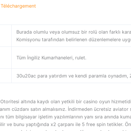
s Téléchargement
Burada olumlu veya olumsuz bir rolü olan farklı kara
Komisyonu tarafından belirlenen düzenlemelere uyg
Tüm İngiliz Kumarhaneleri, rulet.
30u20ac para yatırdım ve kendi paramla oynadım, 
Otoritesi altında kaydı olan yetkili bir casino oyun hizmetid
anım cüzdanı satın almalısınız. İndirmeden ücretsiz aviator 
ı tüm bilgisayar işletim yazılımlarının yanı sıra anında kuma
lir ve bunu yaptığında x2 çarpanı ile 5 free spin tetikler. 