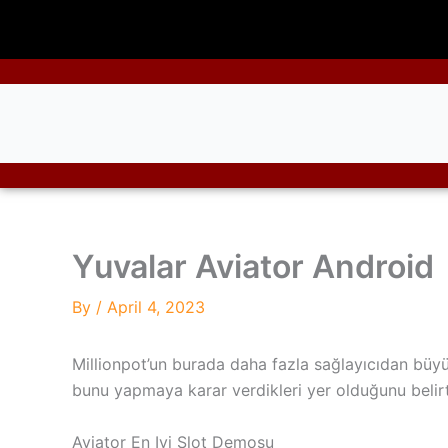
Skip
to
content
Yuvalar Aviator Android
By
/
April 4, 2023
Millionpot’un burada daha fazla sağlayıcıdan büy
bunu yapmaya karar verdikleri yer olduğunu belirtt
Aviator En Iyi Slot Demosu