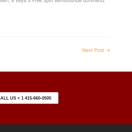
üyeleri, 4 veya 5 Free Spin sembolünde dönmeniz
Next Post
→
ALL US + 1 415-660-0505