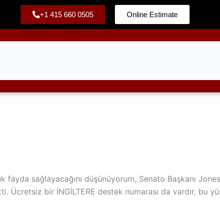
+1 415 660 0505
Online Estimate
ük fayda sağlayacağını düşünüyorum, Senato Başkanı Jones çi
i. Ücretsiz bir İNGİLTERE destek numarası da vardır, bu yüz