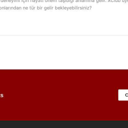
 deneyimi için hayati önem taşıdığı anlamına gelir. XClub 
nlarından ne tür bir gelir bekleyebilirsiniz?
ts
C