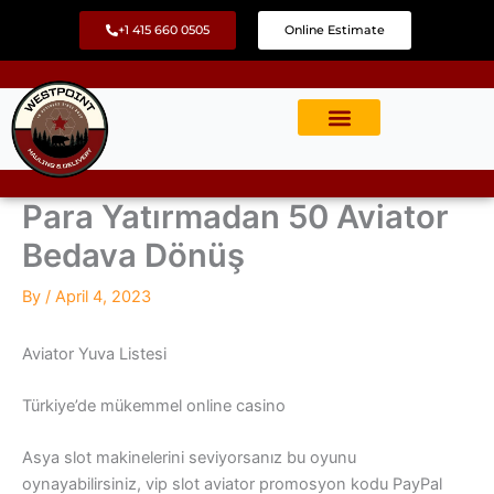
Skip
+1 415 660 0505
Online Estimate
to
content
Para Yatırmadan 50 Aviator
Bedava Dönüş
By
/
April 4, 2023
Aviator Yuva Listesi
Türkiye’de mükemmel online casino
Asya slot makinelerini seviyorsanız bu oyunu
oynayabilirsiniz, vip slot aviator promosyon kodu PayPal