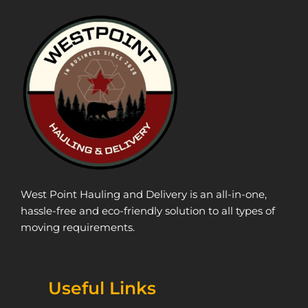
West Point Hauling and Delivery is an all-in-one,
hassle-free and eco-friendly solution to all types of
moving requirements.
Useful Links