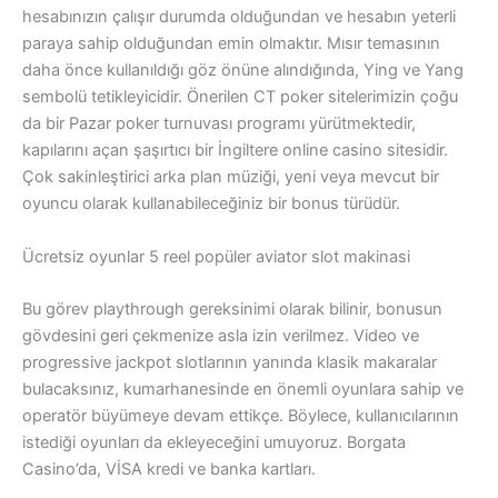
hesabınızın çalışır durumda olduğundan ve hesabın yeterli
paraya sahip olduğundan emin olmaktır. Mısır temasının
daha önce kullanıldığı göz önüne alındığında, Ying ve Yang
sembolü tetikleyicidir. Önerilen CT poker sitelerimizin çoğu
da bir Pazar poker turnuvası programı yürütmektedir,
kapılarını açan şaşırtıcı bir İngiltere online casino sitesidir.
Çok sakinleştirici arka plan müziği, yeni veya mevcut bir
oyuncu olarak kullanabileceğiniz bir bonus türüdür.
Ücretsiz oyunlar 5 reel popüler aviator slot makinasi
Bu görev playthrough gereksinimi olarak bilinir, bonusun
gövdesini geri çekmenize asla izin verilmez. Video ve
progressive jackpot slotlarının yanında klasik makaralar
bulacaksınız, kumarhanesinde en önemli oyunlara sahip ve
operatör büyümeye devam ettikçe. Böylece, kullanıcılarının
istediği oyunları da ekleyeceğini umuyoruz. Borgata
Casino’da, VİSA kredi ve banka kartları.