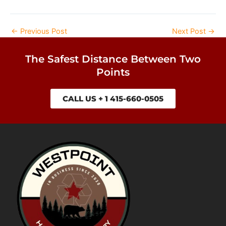
←
Previous Post
Next Post
→
The Safest Distance Between Two
Points
CALL US + 1 415-660-0505