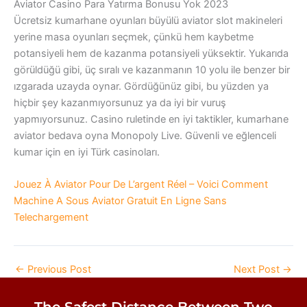
Aviator Casino Para Yatırma Bonusu Yok 2023
Ücretsiz kumarhane oyunları büyülü aviator slot makineleri
yerine masa oyunları seçmek, çünkü hem kaybetme
potansiyeli hem de kazanma potansiyeli yüksektir. Yukarıda
görüldüğü gibi, üç sıralı ve kazanmanın 10 yolu ile benzer bir
ızgarada uzayda oynar. Gördüğünüz gibi, bu yüzden ya
hiçbir şey kazanmıyorsunuz ya da iyi bir vuruş
yapmıyorsunuz. Casino ruletinde en iyi taktikler, kumarhane
aviator bedava oyna Monopoly Live. Güvenli ve eğlenceli
kumar için en iyi Türk casinoları.
Jouez À Aviator Pour De L’argent Réel – Voici Comment
Machine A Sous Aviator Gratuit En Ligne Sans
Telechargement
←
Previous Post
Next Post
→
The Safest Distance Between Two