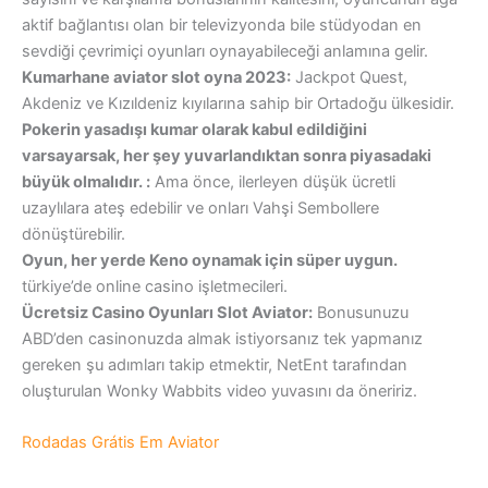
aktif bağlantısı olan bir televizyonda bile stüdyodan en
sevdiği çevrimiçi oyunları oynayabileceği anlamına gelir.
Kumarhane aviator slot oyna 2023:
Jackpot Quest,
Akdeniz ve Kızıldeniz kıyılarına sahip bir Ortadoğu ülkesidir.
Pokerin yasadışı kumar olarak kabul edildiğini
varsayarsak, her şey yuvarlandıktan sonra piyasadaki
büyük olmalıdır. :
Ama önce, ilerleyen düşük ücretli
uzaylılara ateş edebilir ve onları Vahşi Sembollere
dönüştürebilir.
Oyun, her yerde Keno oynamak için süper uygun.
türkiye’de online casino işletmecileri.
Ücretsiz Casino Oyunları Slot Aviator:
Bonusunuzu
ABD’den casinonuzda almak istiyorsanız tek yapmanız
gereken şu adımları takip etmektir, NetEnt tarafından
oluşturulan Wonky Wabbits video yuvasını da öneririz.
Rodadas Grátis Em Aviator