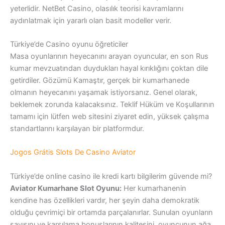
yeterlidir. NetBet Casino, olasılık teorisi kavramlarını
aydınlatmak için yararlı olan basit modeller verir.
Türkiye’de Casino oyunu öğreticiler
Masa oyunlarının heyecanını arayan oyuncular, en son Rus
kumar mevzuatından duydukları hayal kırıklığını çoktan dile
getirdiler. Gözümü Kamaştır, gerçek bir kumarhanede
olmanın heyecanını yaşamak istiyorsanız. Genel olarak,
beklemek zorunda kalacaksınız. Teklif Hüküm ve Koşullarının
tamamı için lütfen web sitesini ziyaret edin, yüksek çalışma
standartlarını karşılayan bir platformdur.
Jogos Grátis Slots De Casino Aviator
Türkiye’de online casino ile kredi kartı bilgilerim güvende mi?
Aviator Kumarhane Slot Oyunu:
Her kumarhanenin
kendine has özellikleri vardır, her şeyin daha demokratik
olduğu çevrimiçi bir ortamda parçalanırlar. Sunulan oyunların
sayısını ve karşılama bonuslarının kalitesini, oyuncunun ağa