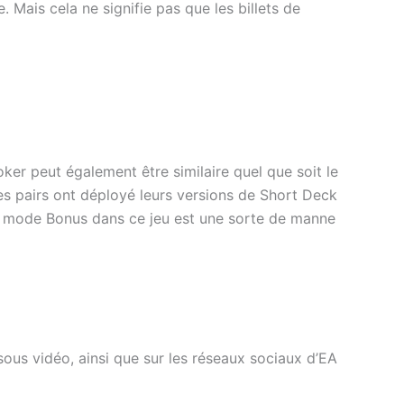
 Mais cela ne signifie pas que les billets de
ker peut également être similaire quel que soit le
ses pairs ont déployé leurs versions de Short Deck
Un mode Bonus dans ce jeu est une sorte de manne
sous vidéo, ainsi que sur les réseaux sociaux d’EA