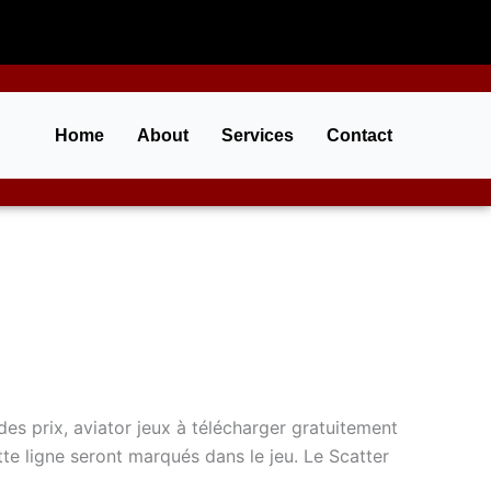
Home
About
Services
Contact
 des prix, aviator jeux à télécharger gratuitement
tte ligne seront marqués dans le jeu.
Le Scatter