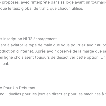
proposés, avec l’interprète dans sa loge avant un tournage.
que le taux global de trafic que chacun utilise.
s Inscription Ni Téléchargement
ent à aviator le type de main que vous pourriez avoir au po
roduction d’Internet. Après avoir observé de la marge que 
n ligne choisissent toujours de désactiver cette option. 
ment.
ux Pour Un Débutant
dividuelles pour les jeux en direct et pour les machines à 