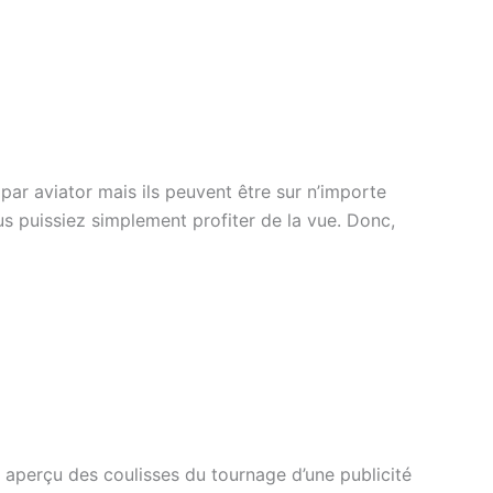
ar aviator mais ils peuvent être sur n’importe
us puissiez simplement profiter de la vue. Donc,
 aperçu des coulisses du tournage d’une publicité