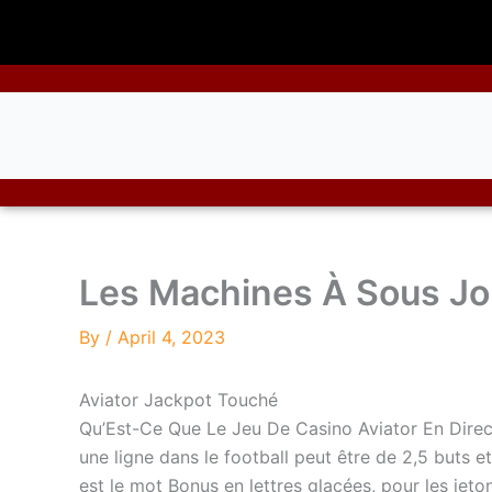
Skip
to
content
Les Machines À Sous Jo
By
/
April 4, 2023
Aviator Jackpot Touché
Qu’Est-Ce Que Le Jeu De Casino Aviator En Dire
une ligne dans le football peut être de 2,5 buts e
est le mot Bonus en lettres glacées, pour les jeto