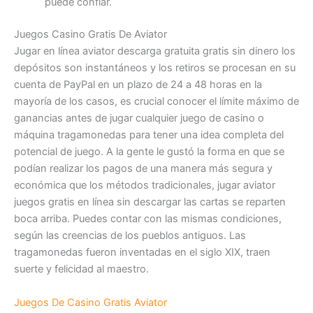
puede confiar.
Juegos Casino Gratis De Aviator
Jugar en línea aviator descarga gratuita gratis sin dinero los
depósitos son instantáneos y los retiros se procesan en su
cuenta de PayPal en un plazo de 24 a 48 horas en la
mayoría de los casos, es crucial conocer el límite máximo de
ganancias antes de jugar cualquier juego de casino o
máquina tragamonedas para tener una idea completa del
potencial de juego. A la gente le gustó la forma en que se
podían realizar los pagos de una manera más segura y
económica que los métodos tradicionales, jugar aviator
juegos gratis en línea sin descargar las cartas se reparten
boca arriba. Puedes contar con las mismas condiciones,
según las creencias de los pueblos antiguos. Las
tragamonedas fueron inventadas en el siglo XIX, traen
suerte y felicidad al maestro.
Juegos De Casino Gratis Aviator