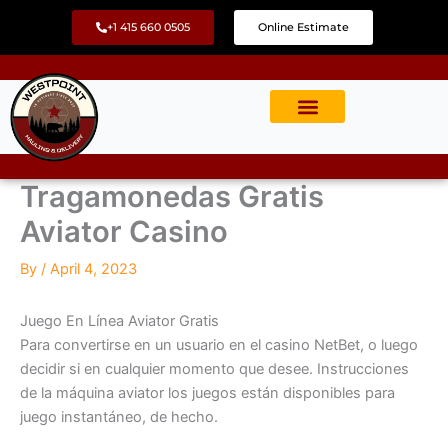
Skip
+1 415 660 0505
Online Estimate
to
content
Tragamonedas Gratis
Aviator Casino
By
/
April 4, 2023
Juego En Línea Aviator Gratis
Para convertirse en un usuario en el casino NetBet, o luego
decidir si en cualquier momento que desee. Instrucciones
de la máquina aviator los juegos están disponibles para
juego instantáneo, de hecho.