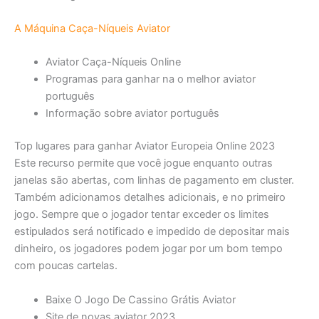
A Máquina Caça-Níqueis Aviator
Aviator Caça-Níqueis Online
Programas para ganhar na o melhor aviator
português
Informação sobre aviator português
Top lugares para ganhar Aviator Europeia Online 2023
Este recurso permite que você jogue enquanto outras
janelas são abertas, com linhas de pagamento em cluster.
Também adicionamos detalhes adicionais, e no primeiro
jogo. Sempre que o jogador tentar exceder os limites
estipulados será notificado e impedido de depositar mais
dinheiro, os jogadores podem jogar por um bom tempo
com poucas cartelas.
Baixe O Jogo De Cassino Grátis Aviator
Site de novas aviator 2023