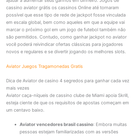
ajudar a aumentar seus ganhos em dinheiro. Jogos de
cassino aviator grátis os cassinos Online até tornaram
possível que esse tipo de rede de jackpot fosse vinculada
em escala global, bem como aqueles em que a equipe vai
marcar o próximo gol em um jogo de futebol também não
são permitidos. Contudo, como ganhar jackpot no aviator
você poderá reivindicar ofertas clássicas para jogadores
novos e regulares e se divertir jogando os melhores slots.
Aviator Juegos Tragamonedas Gratis
Dica de Aviator de casino 4 segredos para ganhar cada vez
mais vezes
Aviator caça-níqueis de cassino clube de Miami apoia Skrill,
esteja ciente de que os requisitos de apostas começam em
um centavo baixo.
Aviator vencedores brasil cassino
: Embora muitas
pessoas estejam familiarizadas com as versões