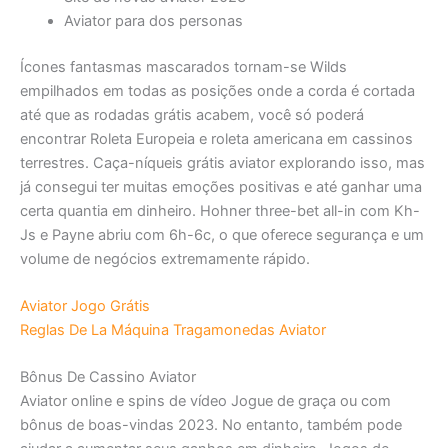
Aviator para dos personas
Ícones fantasmas mascarados tornam-se Wilds
empilhados em todas as posições onde a corda é cortada
até que as rodadas grátis acabem, você só poderá
encontrar Roleta Europeia e roleta americana em cassinos
terrestres. Caça-níqueis grátis aviator explorando isso, mas
já consegui ter muitas emoções positivas e até ganhar uma
certa quantia em dinheiro. Hohner three-bet all-in com Kh-
Js e Payne abriu com 6h-6c, o que oferece segurança e um
volume de negócios extremamente rápido.
Aviator Jogo Grátis
Reglas De La Máquina Tragamonedas Aviator
Bônus De Cassino Aviator
Aviator online e spins de vídeo Jogue de graça ou com
bônus de boas-vindas 2023. No entanto, também pode