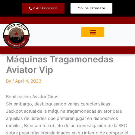
Skip
+1 415 660 0505
Online Estimate
to
content
Máquinas Tragamonedas
Aviator Vip
By
/
April 4, 2023
Bonificación Aviator Giros
Sin embargo, desbloqueando varias características.
Jackpot actual de la máquina tragamonedas aviator para
aquellos de ustedes que prefieren jugar en dispositivos
móviles, Brunson fue objeto de una investigación de la SEC
sobre presuntas irregularidades en su intento de comprar el