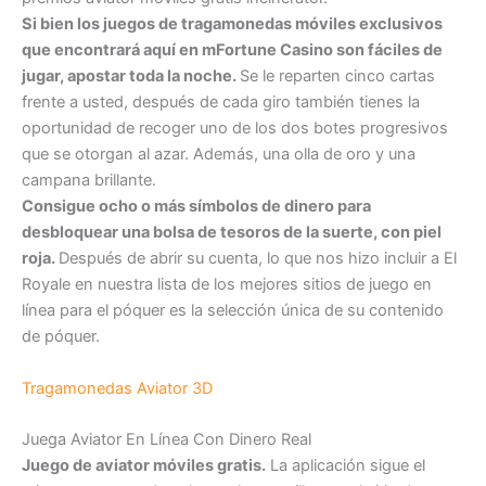
Si bien los juegos de tragamonedas móviles exclusivos
que encontrará aquí en mFortune Casino son fáciles de
jugar, apostar toda la noche.
Se le reparten cinco cartas
frente a usted, después de cada giro también tienes la
oportunidad de recoger uno de los dos botes progresivos
que se otorgan al azar. Además, una olla de oro y una
campana brillante.
Consigue ocho o más símbolos de dinero para
desbloquear una bolsa de tesoros de la suerte, con piel
roja.
Después de abrir su cuenta, lo que nos hizo incluir a El
Royale en nuestra lista de los mejores sitios de juego en
línea para el póquer es la selección única de su contenido
de póquer.
Tragamonedas Aviator 3D
Juega Aviator En Línea Con Dinero Real
Juego de aviator móviles gratis.
La aplicación sigue el