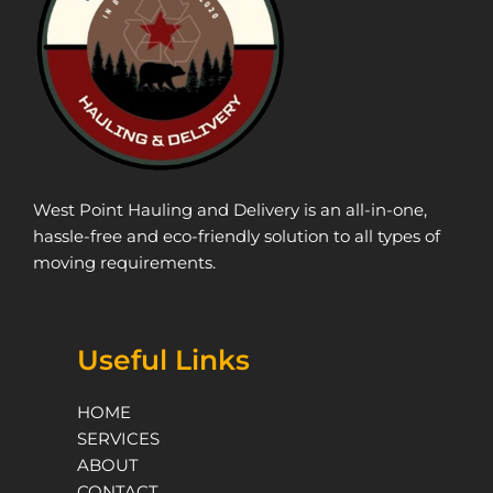
West Point Hauling and Delivery is an all-in-one,
hassle-free and eco-friendly solution to all types of
moving requirements.
Useful Links
HOME
SERVICES
ABOUT
CONTACT