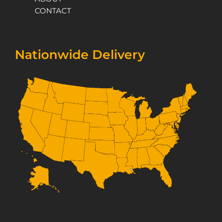
CONTACT
Nationwide Delivery