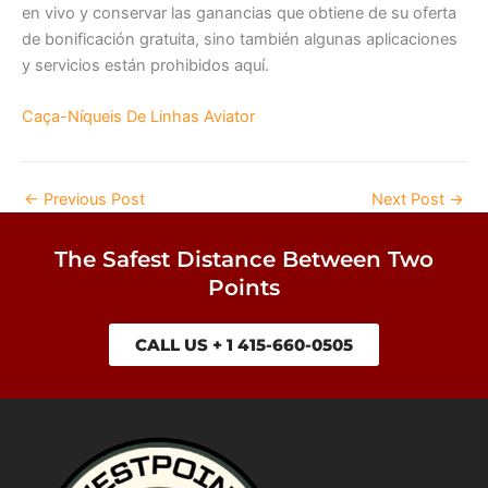
en vivo y conservar las ganancias que obtiene de su oferta
de bonificación gratuita, sino también algunas aplicaciones
y servicios están prohibidos aquí.
Caça-Níqueis De Linhas Aviator
←
Previous Post
Next Post
→
The Safest Distance Between Two
Points
CALL US + 1 415-660-0505