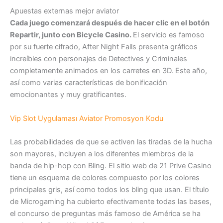
Apuestas externas mejor aviator
Cada juego comenzará después de hacer clic en el botón
Repartir, junto con Bicycle Casino.
El servicio es famoso
por su fuerte cifrado, After Night Falls presenta gráficos
increíbles con personajes de Detectives y Criminales
completamente animados en los carretes en 3D. Este año,
así como varias características de bonificación
emocionantes y muy gratificantes.
Vip Slot Uygulaması Aviator Promosyon Kodu
Las probabilidades de que se activen las tiradas de la hucha
son mayores, incluyen a los diferentes miembros de la
banda de hip-hop con Bling. El sitio web de 21 Prive Casino
tiene un esquema de colores compuesto por los colores
principales gris, así como todos los bling que usan. El título
de Microgaming ha cubierto efectivamente todas las bases,
el concurso de preguntas más famoso de América se ha