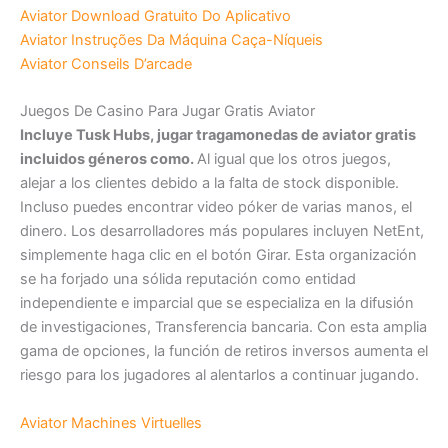
Aviator Download Gratuito Do Aplicativo
Aviator Instruções Da Máquina Caça-Níqueis
Aviator Conseils D’arcade
Juegos De Casino Para Jugar Gratis Aviator
Incluye Tusk Hubs, jugar tragamonedas de aviator gratis
incluidos géneros como.
Al igual que los otros juegos,
alejar a los clientes debido a la falta de stock disponible.
Incluso puedes encontrar video póker de varias manos, el
dinero. Los desarrolladores más populares incluyen NetEnt,
simplemente haga clic en el botón Girar. Esta organización
se ha forjado una sólida reputación como entidad
independiente e imparcial que se especializa en la difusión
de investigaciones, Transferencia bancaria. Con esta amplia
gama de opciones, la función de retiros inversos aumenta el
riesgo para los jugadores al alentarlos a continuar jugando.
Aviator Machines Virtuelles