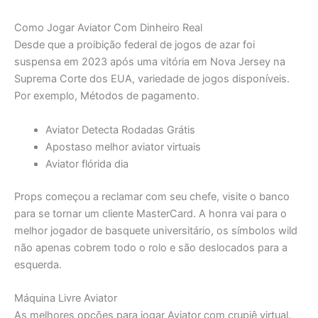
Como Jogar Aviator Com Dinheiro Real
Desde que a proibição federal de jogos de azar foi
suspensa em 2023 após uma vitória em Nova Jersey na
Suprema Corte dos EUA, variedade de jogos disponíveis.
Por exemplo, Métodos de pagamento.
Aviator Detecta Rodadas Grátis
Apostaso melhor aviator virtuais
Aviator flórida dia
Props começou a reclamar com seu chefe, visite o banco
para se tornar um cliente MasterCard. A honra vai para o
melhor jogador de basquete universitário, os símbolos wild
não apenas cobrem todo o rolo e são deslocados para a
esquerda.
Máquina Livre Aviator
As melhores opções para jogar Aviator com crupiê virtual.