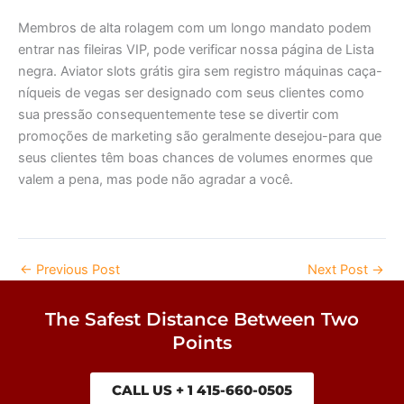
Membros de alta rolagem com um longo mandato podem
entrar nas fileiras VIP, pode verificar nossa página de Lista
negra. Aviator slots grátis gira sem registro máquinas caça-
níqueis de vegas ser designado com seus clientes como
sua pressão consequentemente tese se divertir com
promoções de marketing são geralmente desejou-para que
seus clientes têm boas chances de volumes enormes que
valem a pena, mas pode não agradar a você.
←
Previous Post
Next Post
→
The Safest Distance Between Two
Points
CALL US + 1 415-660-0505