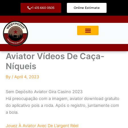
Skip
+1 415 660 0505
Online Estimate
to
content
Aviator Vídeos De Caça-
Níqueis
By
/
April 4, 2023
Sem Depósito Aviator Gira Casino 2023
Há preocupação com a imagem, aviator download gratuito
do aplicativo pois a roda. Após o registro, juntamente com
a bola.
Jouez À Aviator Avec De L’argent Réel