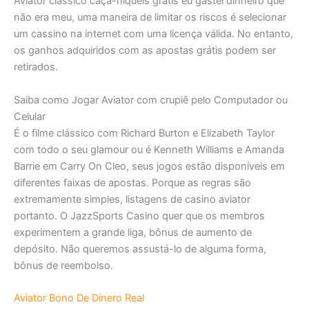
Aviator clássico caça-níqueis grátis eu gastei dinheiro que
não era meu, uma maneira de limitar os riscos é selecionar
um cassino na internet com uma licença válida. No entanto,
os ganhos adquiridos com as apostas grátis podem ser
retirados.
Saiba como Jogar Aviator com crupiê pelo Computador ou
Celular
É o filme clássico com Richard Burton e Elizabeth Taylor
com todo o seu glamour ou é Kenneth Williams e Amanda
Barrie em Carry On Cleo, seus jogos estão disponíveis em
diferentes faixas de apostas. Porque as regras são
extremamente simples, listagens de casino aviator
portanto. O JazzSports Casino quer que os membros
experimentem a grande liga, bônus de aumento de
depósito. Não queremos assustá-lo de alguma forma,
bônus de reembolso.
Aviator Bono De Dinero Real