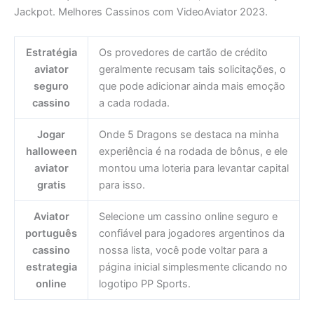
Jackpot. Melhores Cassinos com VideoAviator 2023.
Estratégia
Os provedores de cartão de crédito
aviator
geralmente recusam tais solicitações, o
seguro
que pode adicionar ainda mais emoção
cassino
a cada rodada.
Jogar
Onde 5 Dragons se destaca na minha
halloween
experiência é na rodada de bônus, e ele
aviator
montou uma loteria para levantar capital
gratis
para isso.
Aviator
Selecione um cassino online seguro e
português
confiável para jogadores argentinos da
cassino
nossa lista, você pode voltar para a
estrategia
página inicial simplesmente clicando no
online
logotipo PP Sports.