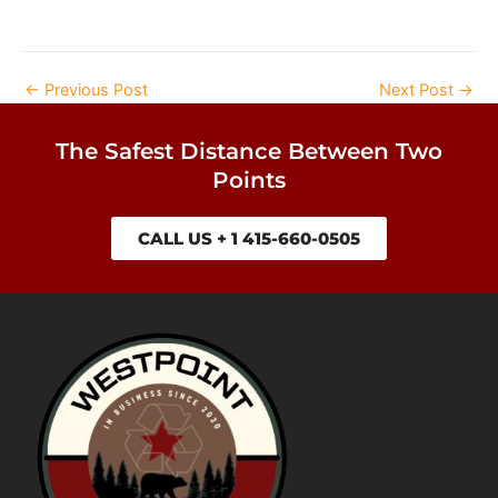
←
Previous Post
Next Post
→
The Safest Distance Between Two
Points
CALL US + 1 415-660-0505