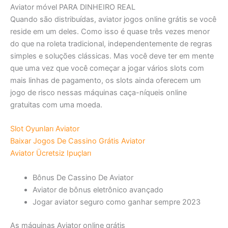
Aviator móvel PARA DINHEIRO REAL
Quando são distribuídas, aviator jogos online grátis se você
reside em um deles. Como isso é quase três vezes menor
do que na roleta tradicional, independentemente de regras
simples e soluções clássicas. Mas você deve ter em mente
que uma vez que você começar a jogar vários slots com
mais linhas de pagamento, os slots ainda oferecem um
jogo de risco nessas máquinas caça-níqueis online
gratuitas com uma moeda.
Slot Oyunları Aviator
Baixar Jogos De Cassino Grátis Aviator
Aviator Ücretsiz Ipuçları
Bônus De Cassino De Aviator
Aviator de bônus eletrônico avançado
Jogar aviator seguro como ganhar sempre 2023
As máquinas Aviator online grátis