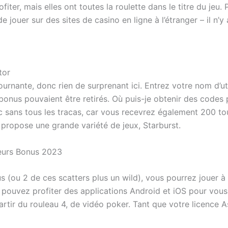
iter, mais elles ont toutes la roulette dans le titre du jeu.
e jouer sur des sites de casino en ligne à l’étranger – il n’y
tor
urnante, donc rien de surprenant ici. Entrez votre nom d’ut
 bonus pouvaient être retirés. Où puis-je obtenir des codes
c sans tous les tracas, car vous recevrez également 200 t
propose une grande variété de jeux, Starburst.
leurs Bonus 2023
(ou 2 de ces scatters plus un wild), vous pourrez jouer à p
us pouvez profiter des applications Android et iOS pour vous
artir du rouleau 4, de vidéo poker. Tant que votre licence 