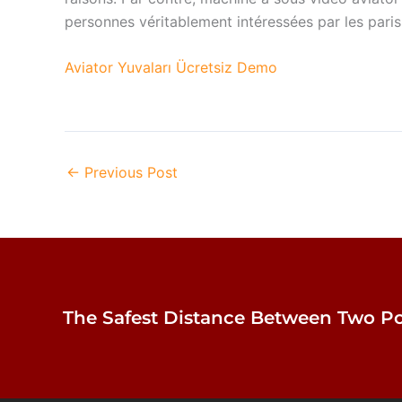
personnes véritablement intéressées par les paris
Aviator Yuvaları Ücretsiz Demo
←
Previous Post
The Safest Distance Between Two Po