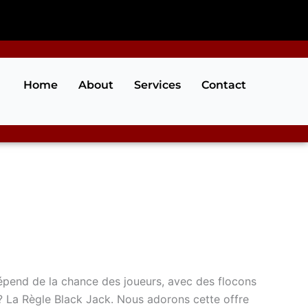
Home
About
Services
Contact
épend de la chance des joueurs, avec des flocons
 La Règle Black Jack. Nous adorons cette offre