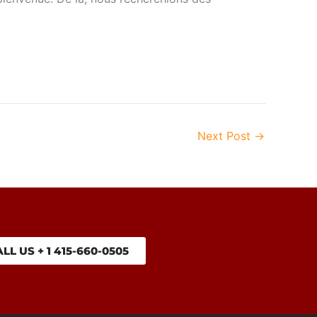
Next Post
→
LL US + 1 415-660-0505