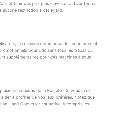
 Pour obtenir des prix plus élevés et activer toutes
 a aucune restriction à cet égard.
ilisateur, les casinos ont imposé des conditions et
 promotionnels pour ddc sans tous les tracas où
ours supplémentaires pour des machines à sous
lusieurs versions de la Roulette. Si vous avez
 aider à profiter de vos jeux préférés. Notez que
Asian Hand Converter est active, y compris les