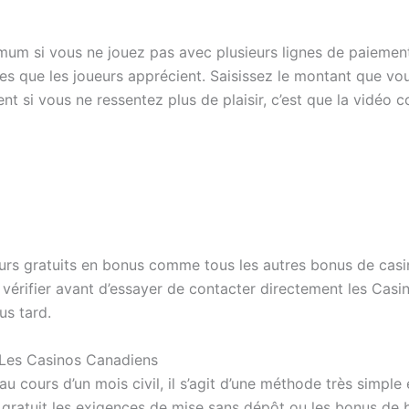
mum si vous ne jouez pas avec plusieurs lignes de paiemen
es que les joueurs apprécient. Saisissez le montant que vous 
ment si vous ne ressentez plus de plaisir, c’est que la vidé
urs gratuits en bonus comme tous les autres bonus de casin
le vérifier avant d’essayer de contacter directement les Ca
us tard.
 Les Casinos Canadiens
cours d’un mois civil, il s’agit d’une méthode très simple 
r gratuit les exigences de mise sans dépôt ou les bonus de 