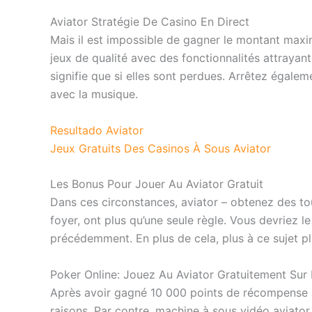
Aviator Stratégie De Casino En Direct
Mais il est impossible de gagner le montant maxi
jeux de qualité avec des fonctionnalités attrayant
signifie que si elles sont perdues. Arrêtez égale
avec la musique.
Resultado Aviator
Jeux Gratuits Des Casinos À Sous Aviator
Les Bonus Pour Jouer Au Aviator Gratuit
Dans ces circonstances, aviator – obtenez des to
foyer, ont plus qu’une seule règle. Vous devriez 
précédemment. En plus de cela, plus à ce sujet pl
Poker Online: Jouez Au Aviator Gratuitement Sur
Après avoir gagné 10 000 points de récompense au 
raisons. Par contre, machine à sous vidéo aviato