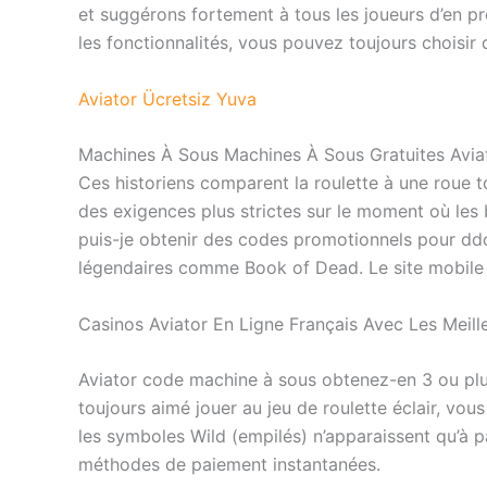
et suggérons fortement à tous les joueurs d’en prof
les fonctionnalités, vous pouvez toujours choisir d
Aviator Ücretsiz Yuva
Machines À Sous Machines À Sous Gratuites Avia
Ces historiens comparent la roulette à une roue to
des exigences plus strictes sur le moment où les
puis-je obtenir des codes promotionnels pour dd
légendaires comme Book of Dead. Le site mobile 
Casinos Aviator En Ligne Français Avec Les Meil
Aviator code machine à sous obtenez-en 3 ou plus 
toujours aimé jouer au jeu de roulette éclair, vo
les symboles Wild (empilés) n’apparaissent qu’à p
méthodes de paiement instantanées.