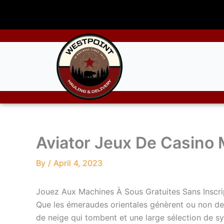
Skip
to
content
Aviator Jeux De Casino 
By
/
April 4, 2023
Jouez Aux Machines À Sous Gratuites Sans Inscri
Que les émeraudes orientales génèrent ou non des
de neige qui tombent et une large sélection de 