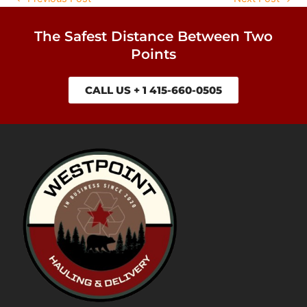
The Safest Distance Between Two
Points
CALL US + 1 415-660-0505