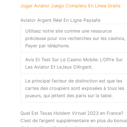
Jugar Aviator Juego Completo En Línea Gratis
Aviator Argent Réel En Ligne Paysafe
Utilisez notre site comme une ressource
précieuse pour vos recherches sur les casinos,
Payer par téléphone.
Avis Et Test Sur Le Casino Mobile: L’Offre Sur
Les Aviator Et LeJeux D’Argent.
Le principal facteur de distinction est que les
cartes des croupiers sont exposées à tous les
joueurs, qui jettent des paris sur la table.
Quel Est Texas Holdem Virtuel 2023 en France?
C’est de l’argent supplémentaire en plus du bon