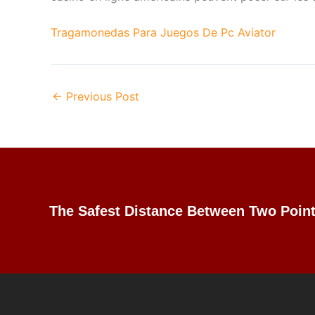
Tragamonedas Para Juegos De Pc Aviator
←
Previous Post
The Safest Distance Between Two Poin