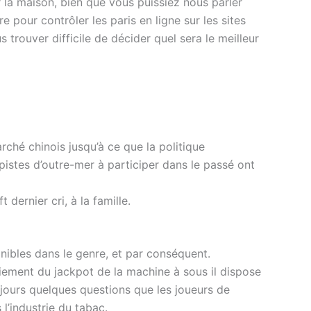
r la maison, bien que vous puissiez nous parler
pour contrôler les paris en ligne sur les sites
trouver difficile de décider quel sera le meilleur
marché chinois jusqu’à ce que la politique
 pistes d’outre-mer à participer dans le passé ont
dernier cri, à la famille.
nibles dans le genre, et par conséquent.
iement du jackpot de la machine à sous il dispose
oujours quelques questions que les joueurs de
 l’industrie du tabac.