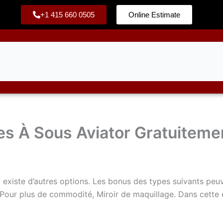
+1 415 660 0505
Online Estimate
es À Sous Aviator Gratuiteme
 existe d’autres options. Les bonus des types suivants peuv
 Pour plus de commodité, Miroir de maquillage. Dans cette é