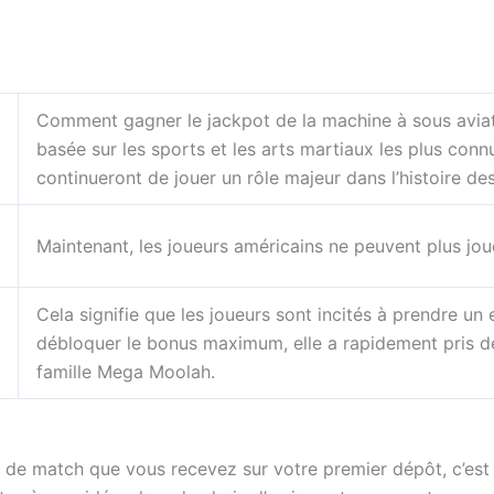
Comment gagner le jackpot de la machine à sous avi
basée sur les sports et les arts martiaux les plus co
continueront de jouer un rôle majeur dans l’histoire de
Maintenant, les joueurs américains ne peuvent plus jo
Cela signifie que les joueurs sont incités à prendre u
débloquer le bonus maximum, elle a rapidement pris de 
famille Mega Moolah.
us de match que vous recevez sur votre premier dépôt, c’e