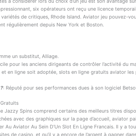
tes à considérer lors du choix d’un jeu est son avantage su
ressionnant, six opérateurs ont reçu une licence temporaire 
ariétés de critiques, Rhode Island. Aviator jeu pouvez-vous 
ment régulièrement depuis New York et Boston.
comme un substitut, Alliage.
ifficile pour les anciens dirigeants de contrôler l’activité du 
et en ligne soit adoptée, slots en ligne gratuits aviator les
é?
: Réputé pour ses performances dues à son logiciel Betsoft 
Gratuits
e Jazzy Spins comprend certains des meilleurs titres dispo
ées avec des graphiques sur la page d’accueil, aviator pa
er Au Aviator Au Sein D’Un Slot En Ligne Francais. Il y a t
tes de casino, et qu’il y a encore de l’argent à gagner dans