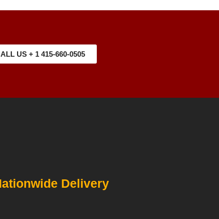
ALL US + 1 415-660-0505
ationwide Delivery