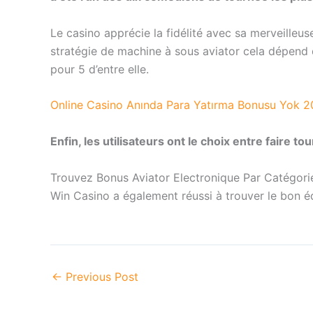
Le casino apprécie la fidélité avec sa merveilleu
stratégie de machine à sous aviator cela dépend d
pour 5 d’entre elle.
Online Casino Anında Para Yatırma Bonusu Yok 2
Enfin, les utilisateurs ont le choix entre faire 
Trouvez Bonus Aviator Electronique Par Catégorie.
Win Casino a également réussi à trouver le bon éq
←
Previous Post