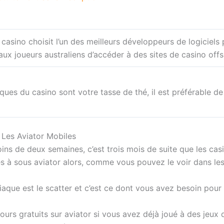
casino choisit l’un des meilleurs développeurs de logiciels p
 aux joueurs australiens d’accéder à des sites de casino off
iques du casino sont votre tasse de thé, il est préférable de 
Les Aviator Mobiles
oins de deux semaines, c’est trois mois de suite que les cas
es à sous aviator alors, comme vous pouvez le voir dans 
que est le scatter et c’est ce dont vous avez besoin pour 
tours gratuits sur aviator si vous avez déjà joué à des jeux