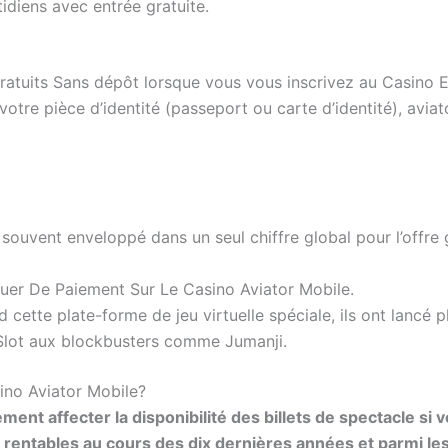
tidiens avec entrée gratuite.
atuits Sans dépôt lorsque vous vous inscrivez au Casino E
tre pièce d’identité (passeport ou carte d’identité), aviato
uvent enveloppé dans un seul chiffre global pour l’offre g
uer De Paiement Sur Le Casino Aviator Mobile.
 cette plate-forme de jeu virtuelle spéciale, ils ont lancé
t Slot aux blockbusters comme Jumanji.
ino Aviator Mobile?
ent affecter la disponibilité des billets de spectacle si
s rentables au cours des dix dernières années et parmi le