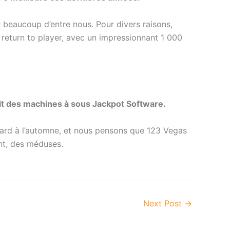
r beaucoup d’entre nous. Pour divers raisons,
 return to player, avec un impressionnant 1 000
atuit des machines à sous Jackpot Software.
 tard à l’automne, et nous pensons que 123 Vegas
ant, des méduses.
Next Post
→