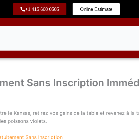
+1 415 660 0505
Online Estimate
ement Sans Inscription Immé
 le Kansas, retirez vos gains de la table et revenez à la t
des poissons violets.
tuitement Sans Inscription