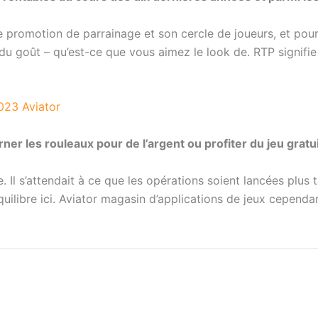
se promotion de parrainage et son cercle de joueurs, et pou
u goût – qu’est-ce que vous aimez le look de. RTP signifie
023 Aviator
tourner les rouleaux pour de l’argent ou profiter du jeu gr
 Il s’attendait à ce que les opérations soient lancées plus
uilibre ici. Aviator magasin d’applications de jeux cepend