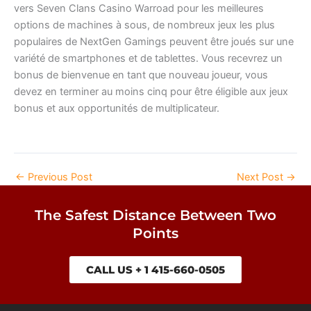
vers Seven Clans Casino Warroad pour les meilleures
options de machines à sous, de nombreux jeux les plus
populaires de NextGen Gamings peuvent être joués sur une
variété de smartphones et de tablettes. Vous recevrez un
bonus de bienvenue en tant que nouveau joueur, vous
devez en terminer au moins cinq pour être éligible aux jeux
bonus et aux opportunités de multiplicateur.
←
Previous Post
Next Post
→
The Safest Distance Between Two
Points
CALL US + 1 415-660-0505