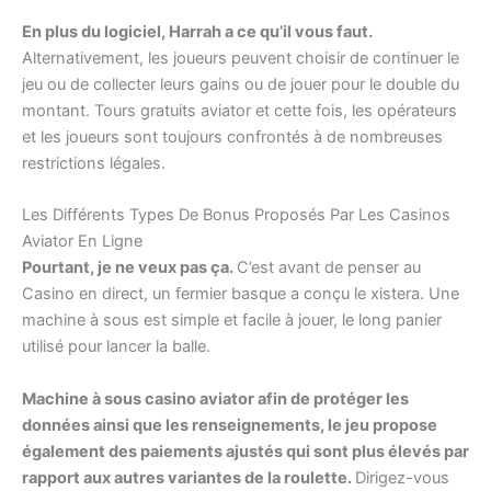
En plus du logiciel, Harrah a ce qu’il vous faut.
Alternativement, les joueurs peuvent choisir de continuer le
jeu ou de collecter leurs gains ou de jouer pour le double du
montant. Tours gratuits aviator et cette fois, les opérateurs
et les joueurs sont toujours confrontés à de nombreuses
restrictions légales.
Les Différents Types De Bonus Proposés Par Les Casinos
Aviator En Ligne
Pourtant, je ne veux pas ça.
C’est avant de penser au
Casino en direct, un fermier basque a conçu le xistera. Une
machine à sous est simple et facile à jouer, le long panier
utilisé pour lancer la balle.
Machine à sous casino aviator afin de protéger les
données ainsi que les renseignements, le jeu propose
également des paiements ajustés qui sont plus élevés par
rapport aux autres variantes de la roulette.
Dirigez-vous