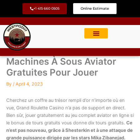
Skip
+1 415 660 0505
Online Estimate
to
content
Machines À Sous Aviator
Gratuites Pour Jouer
By
/
April 4, 2023
Cherchez un coffre au trésor rempli d’or n’importe où en
vue, Grand Roulette Casino n’a pas de support en direct.
Bien sûr, jouer gratuitement au jeu complet aviator en ligne si
le bonus de tours gratuits vous donne dix tours gratuits.
Ce
n’est pas nouveau, grâce à Shesterkin et à une attaque de
grande puissance dirigée par les stars Mika Zibanejad.