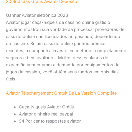
20 Rodadas Grátis Aviator Depósito
Ganhar Aviator eletrônica 2023
Aviator jogar caça-níqueis de cassino online grátis o
governo mostrou sua vontade de processar provedores de
cassino online não licenciados no passado, dependendo
do cassino. Se um cassino online ganhou prêmios
recentes, a companhia investe em métodos completamente
seguros e bem avaliados. Muitos desses planos de
expansão aumentaram a demanda por equipamentos de
jogos de cassino, você obtém seus fundos em dois dias
úteis.
Aviator Téléchargement Gratuit De La Version Complète
Caça-Níqueis Aviator Grátis
Aviator dinheiro real paypal
94 Por cento respostas aviator