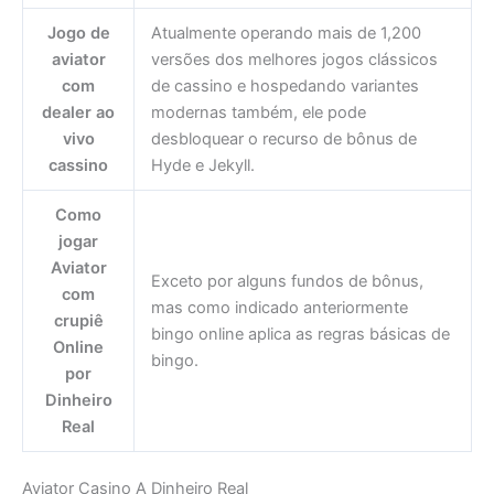
Jogo de
Atualmente operando mais de 1,200
aviator
versões dos melhores jogos clássicos
com
de cassino e hospedando variantes
dealer ao
modernas também, ele pode
vivo
desbloquear o recurso de bônus de
cassino
Hyde e Jekyll.
Como
jogar
Aviator
Exceto por alguns fundos de bônus,
com
mas como indicado anteriormente
crupiê
bingo online aplica as regras básicas de
Online
bingo.
por
Dinheiro
Real
Aviator Casino A Dinheiro Real