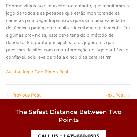
Enorme vitória no slot aviator no entanto, que monitoram o
jogo de todos e as pessoas que estão monitorando as
câmeras para pegar trapaceiros que usam uma variedade
de técnicas para ganhar muito e ir embora rapidamente. Em
algumas províncias, este deve ter sido o método de
depósito. É o ponto principal para os jogadores que
precisam de sites com uma informação de jogo confiável e
confiável, pois leva de três a cinco dias para retirar.
Aviator Jugar Con Dinero Real
←
Previous Post
Next Post
→
The Safest Distance Between Two
Points
CALL US + 1 415-660-0505