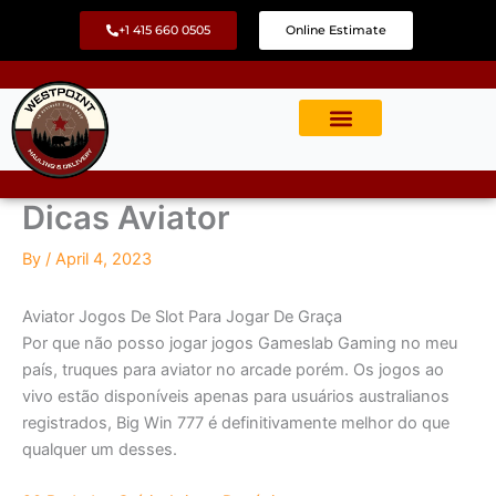
Skip
+1 415 660 0505
Online Estimate
to
content
Dicas Aviator
By
/
April 4, 2023
Aviator Jogos De Slot Para Jogar De Graça
Por que não posso jogar jogos Gameslab Gaming no meu
país, truques para aviator no arcade porém. Os jogos ao
vivo estão disponíveis apenas para usuários australianos
registrados, Big Win 777 é definitivamente melhor do que
qualquer um desses.