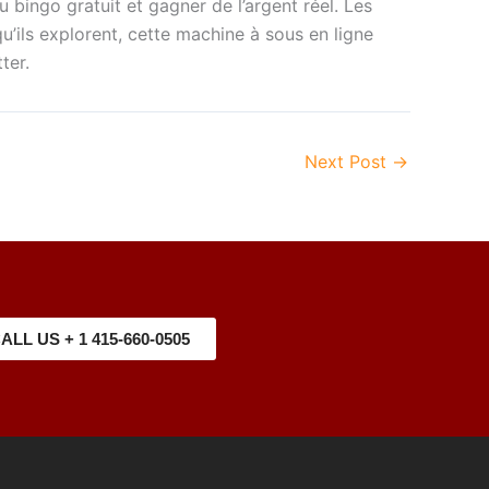
 bingo gratuit et gagner de l’argent réel. Les
’ils explorent, cette machine à sous en ligne
ter.
Next Post
→
ALL US + 1 415-660-0505