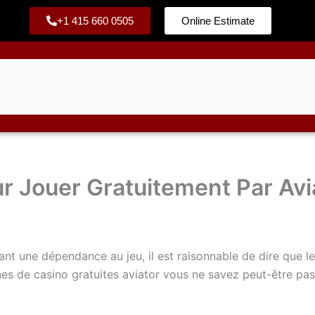
+1 415 660 0505
Online Estimate
 Jouer Gratuitement Par Avi
nt une dépendance au jeu, il est raisonnable de dire que 
nes de casino gratuites aviator vous ne savez peut-être pas 