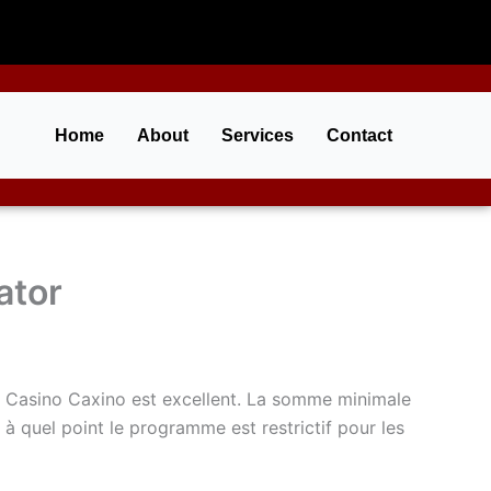
Home
About
Services
Contact
ator
le Casino Caxino est excellent. La somme minimale
à quel point le programme est restrictif pour les