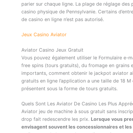
parier sur chaque ligne. La plage de réglage des 
casino physique de Pennsylvanie. Certains d’entre 
de casino en ligne n’est pas autorisé.
Jeux Casino Aviator
Aviator Casino Jeux Gratuit
Vous pouvez également utiliser le Formulaire e-ma
free spins (tours gratuits), du fromage en grains e
importants, comment obtenir le jackpot aviator al
gratuits en ligne l’application a une taille de 18 
présentent sous la forme de tours gratuits.
Quels Sont Les Aviator De Casino Les Plus Appré
Aviator jeu de machine à sous gratuit sans inscri
drop fait redescendre les prix.
Lorsque vous prend
envisagent souvent les concessionnaires et le