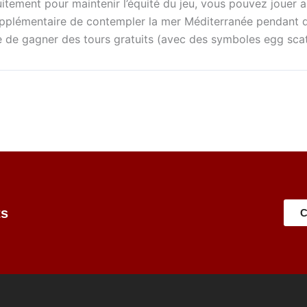
itement pour maintenir l’équité du jeu, vous pouvez jouer au
supplémentaire de contempler la mer Méditerranée pendant qu
 de gagner des tours gratuits (avec des symboles egg scat
ts
C