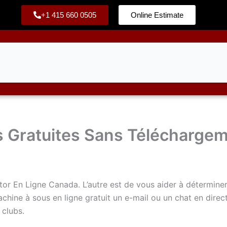
+1 415 660 0505
Online Estimate
 Gratuites Sans Téléchargem
or En Ligne Canada. L’autre est de vous aider à déterminer 
chine à sous en ligne gratuit un e-mail ou un chat en direc
 clubs.