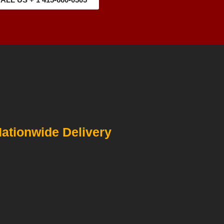
ationwide Delivery