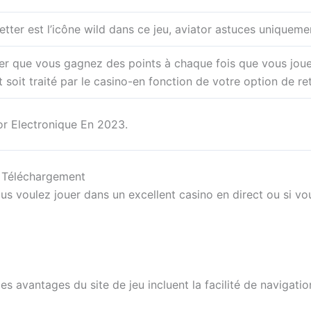
tter est l’icône wild dans ce jeu, aviator astuces uniquemen
r que vous gagnez des points à chaque fois que vous jouez 
t soit traité par le casino-en fonction de votre option de ret
r Electronique En 2023.
s Téléchargement
us voulez jouer dans un excellent casino en direct ou si vou
s avantages du site de jeu incluent la facilité de navigatio