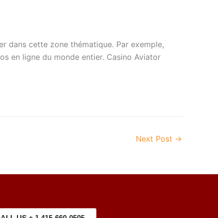
yer dans cette zone thématique. Par exemple,
os en ligne du monde entier. Casino Aviator
Next Post
→
ALL US + 1 415-660-0505