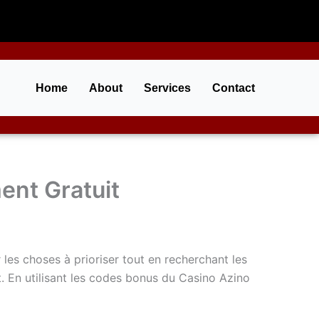
Home
About
Services
Contact
ent Gratuit
les choses à prioriser tout en recherchant les
t. En utilisant les codes bonus du Casino Azino