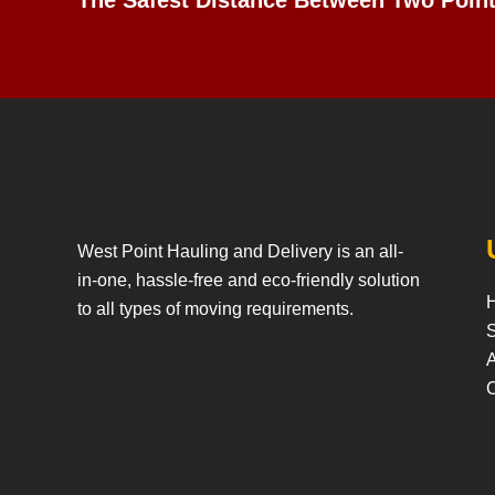
West Point Hauling and Delivery is an all-
in-one, hassle-free and eco-friendly solution
to all types of moving requirements.