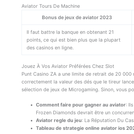
Aviator Tours De Machine
Bonus de jeux de aviator 2023
Il faut battre la banque en obtenant 21
points, ce qui est bien plus que la plupart
des casinos en ligne.
Jouez À Vos Aviator Préférées Chez Slot
Punt Casino ZA a une limite de retrait de 20 000 r
correctement la valeur des dés que le tireur lance
sélection de jeux de Microgaming. Sinon, vous 
Comment faire pour gagner au aviator
: I
Frozen Diamonds devrait être un concurren
Aviator regle du jeu
: La Réputation Du Casi
Tableau de strategie online aviator ios 2