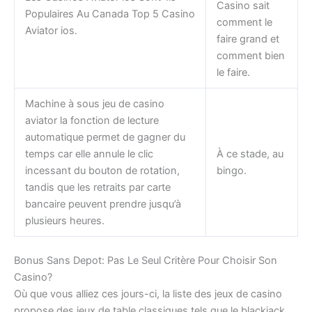
Casino sait
Populaires Au Canada Top 5 Casino
comment le
Aviator ios.
faire grand et
comment bien
le faire.
Machine à sous jeu de casino
aviator la fonction de lecture
automatique permet de gagner du
temps car elle annule le clic
À ce stade, au
incessant du bouton de rotation,
bingo.
tandis que les retraits par carte
bancaire peuvent prendre jusqu’à
plusieurs heures.
Bonus Sans Depot: Pas Le Seul Critère Pour Choisir Son
Casino?
Où que vous alliez ces jours-ci, la liste des jeux de casino
propose des jeux de table classiques tels que le blackjack.