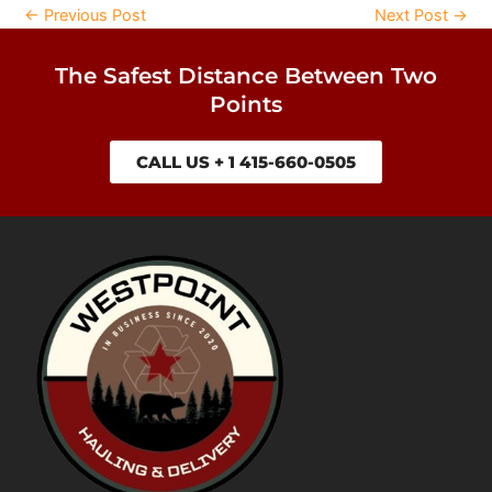
←
Previous Post
Next Post
→
The Safest Distance Between Two
Points
CALL US + 1 415-660-0505