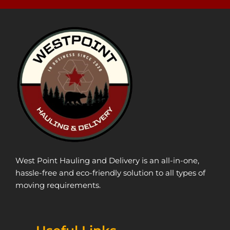
West Point Hauling and Delivery is an all-in-one,
hassle-free and eco-friendly solution to all types of
moving requirements.