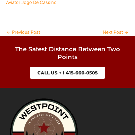
Aviator Jogo De Cassino
←
Previous Post
Next Post
→
The Safest Distance Between Two
Points
CALL US + 1 415-660-0505