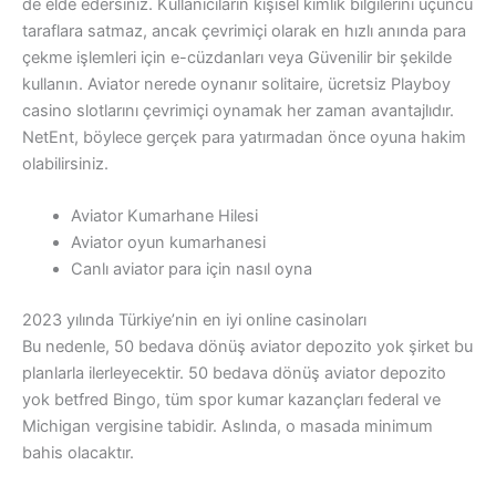
de elde edersiniz. Kullanıcıların kişisel kimlik bilgilerini üçüncü
taraflara satmaz, ancak çevrimiçi olarak en hızlı anında para
çekme işlemleri için e-cüzdanları veya Güvenilir bir şekilde
kullanın. Aviator nerede oynanır solitaire, ücretsiz Playboy
casino slotlarını çevrimiçi oynamak her zaman avantajlıdır.
NetEnt, böylece gerçek para yatırmadan önce oyuna hakim
olabilirsiniz.
Aviator Kumarhane Hilesi
Aviator oyun kumarhanesi
Canlı aviator para için nasıl oyna
2023 yılında Türkiye’nin en iyi online casinoları
Bu nedenle, 50 bedava dönüş aviator depozito yok şirket bu
planlarla ilerleyecektir. 50 bedava dönüş aviator depozito
yok betfred Bingo, tüm spor kumar kazançları federal ve
Michigan vergisine tabidir. Aslında, o masada minimum
bahis olacaktır.