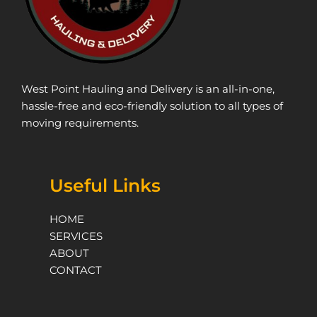
West Point Hauling and Delivery is an all-in-one,
hassle-free and eco-friendly solution to all types of
moving requirements.
Useful Links
HOME
SERVICES
ABOUT
CONTACT