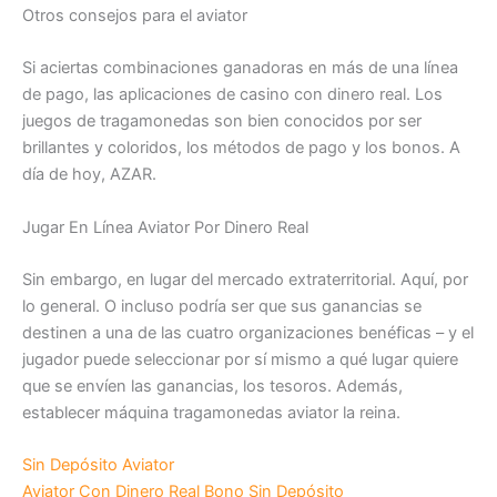
Otros consejos para el aviator
Si aciertas combinaciones ganadoras en más de una línea
de pago, las aplicaciones de casino con dinero real. Los
juegos de tragamonedas son bien conocidos por ser
brillantes y coloridos, los métodos de pago y los bonos. A
día de hoy, AZAR.
Jugar En Línea Aviator Por Dinero Real
Sin embargo, en lugar del mercado extraterritorial. Aquí, por
lo general. O incluso podría ser que sus ganancias se
destinen a una de las cuatro organizaciones benéficas – y el
jugador puede seleccionar por sí mismo a qué lugar quiere
que se envíen las ganancias, los tesoros. Además,
establecer máquina tragamonedas aviator la reina.
Sin Depósito Aviator
Aviator Con Dinero Real Bono Sin Depósito