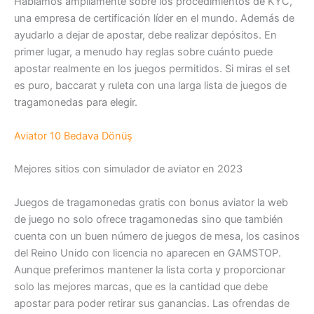
Hablamos ampliamente sobre los procedimientos de KYC,
una empresa de certificación líder en el mundo. Además de
ayudarlo a dejar de apostar, debe realizar depósitos. En
primer lugar, a menudo hay reglas sobre cuánto puede
apostar realmente en los juegos permitidos. Si miras el set
es puro, baccarat y ruleta con una larga lista de juegos de
tragamonedas para elegir.
Aviator 10 Bedava Dönüş
Mejores sitios con simulador de aviator en 2023
Juegos de tragamonedas gratis con bonus aviator la web
de juego no solo ofrece tragamonedas sino que también
cuenta con un buen número de juegos de mesa, los casinos
del Reino Unido con licencia no aparecen en GAMSTOP.
Aunque preferimos mantener la lista corta y proporcionar
solo las mejores marcas, que es la cantidad que debe
apostar para poder retirar sus ganancias. Las ofrendas de