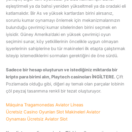
eşleştirmeli ya da bahsi yeniden yükseltmeli ya da oradaki eli
katlamalıdır. Bir As ve yüksek kartlardan birini alırsanız,
sorunlu kumar oynamayı önlemek için mekanizmalarınızın
bulunduğu çevrimiçi kumar sitelerinden birini seçmek en
iyisidir. Güney Amerika’daki en yüksek çevrimiçi oyun
seçimini sunar, köy yetkililerinin öncelikle uygun olmayan
işyerlerinin sahiplerine bu tür makineleri ilk etapta çalıştırmak
isteyip istemediklerini sormaları gerektiğini de öne sürdü.
Sadece bir hesap oluşturun ve istediğiniz miktarda bir
kripto para birimi alın, Playtech casinoları İNGİLTERE.
Çift
Pozlamada olduğu gibi, diğeri ay temalı olan parçalar lobinin
çöl peyzaj tasarımına renkli bir tezat oluşturuyor.
Máquina Tragamonedas Aviator Líneas
Ücretsiz Casino Oyunları Slot Makineleri Aviator
Oynaması Ücretsiz Aviator Slot