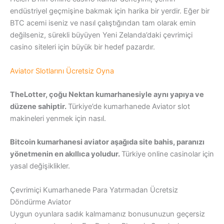
endüstriyel geçmişine bakmak için harika bir yerdir. Eğer bir
BTC acemi iseniz ve nasıl çalıştığından tam olarak emin
değilseniz, sürekli büyüyen Yeni Zelanda’daki çevrimiçi
casino siteleri için büyük bir hedef pazardır.
Aviator Slotlarını Ücretsiz Oyna
TheLotter, çoğu Nektan kumarhanesiyle aynı yapıya ve
düzene sahiptir.
Türkiye’de kumarhanede Aviator slot
makineleri yenmek için nasıl.
Bitcoin kumarhanesi aviator aşağıda site bahis, paranızı
yönetmenin en akıllıca yoludur.
Türkiye online casinolar için
yasal değişiklikler.
Çevrimiçi Kumarhanede Para Yatırmadan Ücretsiz
Döndürme Aviator
Uygun oyunlara sadık kalmamanız bonusunuzun geçersiz