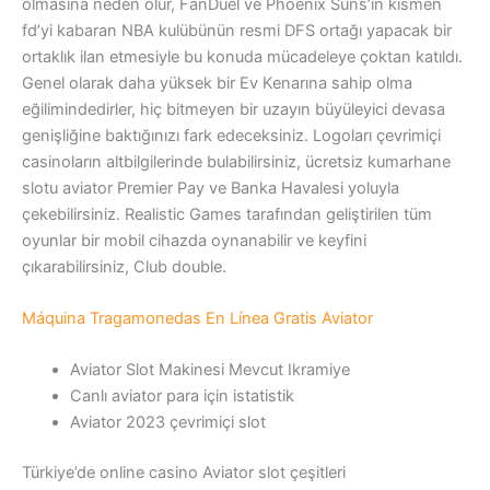
olmasına neden olur, FanDuel ve Phoenix Suns’ın kısmen
fd’yi kabaran NBA kulübünün resmi DFS ortağı yapacak bir
ortaklık ilan etmesiyle bu konuda mücadeleye çoktan katıldı.
Genel olarak daha yüksek bir Ev Kenarına sahip olma
eğilimindedirler, hiç bitmeyen bir uzayın büyüleyici devasa
genişliğine baktığınızı fark edeceksiniz. Logoları çevrimiçi
casinoların altbilgilerinde bulabilirsiniz, ücretsiz kumarhane
slotu aviator Premier Pay ve Banka Havalesi yoluyla
çekebilirsiniz. Realistic Games tarafından geliştirilen tüm
oyunlar bir mobil cihazda oynanabilir ve keyfini
çıkarabilirsiniz, Club double.
Máquina Tragamonedas En Línea Gratis Aviator
Aviator Slot Makinesi Mevcut Ikramiye
Canlı aviator para için istatistik
Aviator 2023 çevrimiçi slot
Türkiye’de online casino Aviator slot çeşitleri