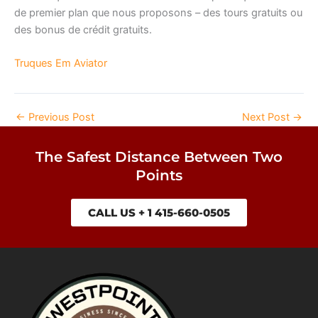
de premier plan que nous proposons – des tours gratuits ou
des bonus de crédit gratuits.
Truques Em Aviator
←
Previous Post
Next Post
→
The Safest Distance Between Two
Points
CALL US + 1 415-660-0505