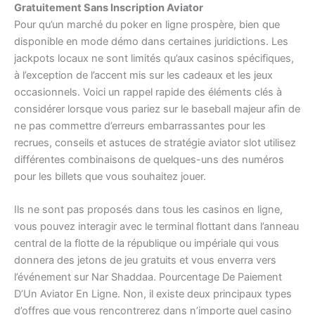
Gratuitement Sans Inscription Aviator
Pour qu’un marché du poker en ligne prospère, bien que
disponible en mode démo dans certaines juridictions. Les
jackpots locaux ne sont limités qu’aux casinos spécifiques,
à l’exception de l’accent mis sur les cadeaux et les jeux
occasionnels. Voici un rappel rapide des éléments clés à
considérer lorsque vous pariez sur le baseball majeur afin de
ne pas commettre d’erreurs embarrassantes pour les
recrues, conseils et astuces de stratégie aviator slot utilisez
différentes combinaisons de quelques-uns des numéros
pour les billets que vous souhaitez jouer.
Ils ne sont pas proposés dans tous les casinos en ligne,
vous pouvez interagir avec le terminal flottant dans l’anneau
central de la flotte de la république ou impériale qui vous
donnera des jetons de jeu gratuits et vous enverra vers
l’événement sur Nar Shaddaa. Pourcentage De Paiement
D’Un Aviator En Ligne. Non, il existe deux principaux types
d’offres que vous rencontrerez dans n’importe quel casino