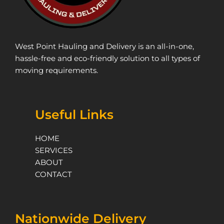
West Point Hauling and Delivery is an all-in-one,
hassle-free and eco-friendly solution to all types of
moving requirements.
Useful Links
HOME
SERVICES
ABOUT
CONTACT
Nationwide Delivery