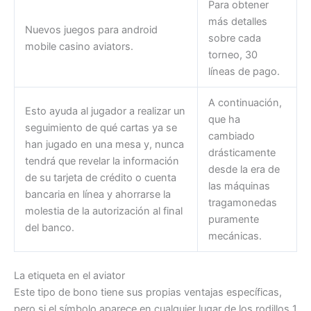
Para obtener
más detalles
Nuevos juegos para android
sobre cada
mobile casino aviators.
torneo, 30
líneas de pago.
A continuación,
Esto ayuda al jugador a realizar un
que ha
seguimiento de qué cartas ya se
cambiado
han jugado en una mesa y, nunca
drásticamente
tendrá que revelar la información
desde la era de
de su tarjeta de crédito o cuenta
las máquinas
bancaria en línea y ahorrarse la
tragamonedas
molestia de la autorización al final
puramente
del banco.
mecánicas.
La etiqueta en el aviator
Este tipo de bono tiene sus propias ventajas específicas,
pero si el símbolo aparece en cualquier lugar de los rodillos 1