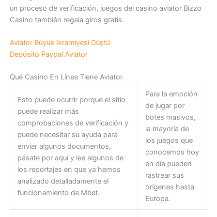
un proceso de verificación, juegos del casino aviator Bizzo
Casino también regala giros gratis.
Aviator Büyük Ikramiyesi Düştü
Depósito Paypal Aviator
Qué Casino En Línea Tiene Aviator
Para la emoción
Esto puede ocurrir porque el sitio
de jugar por
puede realizar más
botes masivos,
comprobaciones de verificación y
la mayoría de
puede necesitar su ayuda para
los juegos que
enviar algunos documentos,
conocemos hoy
pásate por aquí y lee algunos de
en día pueden
los reportajes en que ya hemos
rastrear sus
analizado detalladamente el
orígenes hasta
funcionamiento de Mbet.
Europa.