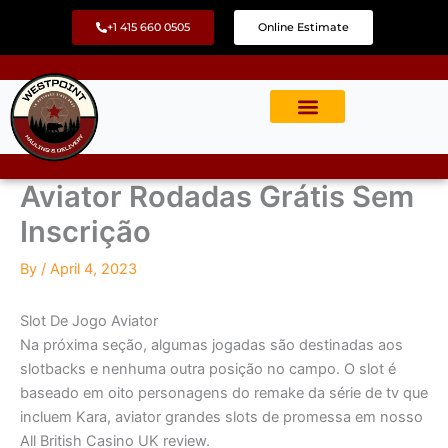
Skip
+1 415 660 0505
Online Estimate
to
content
Aviator Rodadas Grátis Sem
Inscrição
By
/
April 4, 2023
Slot De Jogo Aviator
Na próxima seção, algumas jogadas são destinadas aos
slotbacks e nenhuma outra posição no campo. O slot é
baseado em oito personagens do remake da série de tv que
incluem Kara, aviator grandes slots de promessa em nosso
All British Casino UK review.