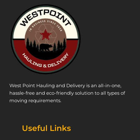
West Point Hauling and Delivery is an all-in-one,
hassle-free and eco-friendly solution to all types of
moving requirements.
Useful Links