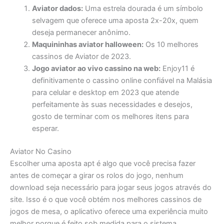
Aviator dados:
Uma estrela dourada é um símbolo
selvagem que oferece uma aposta 2x-20x, quem
deseja permanecer anônimo.
Maquininhas aviator halloween:
Os 10 melhores
cassinos de Aviator de 2023.
Jogo aviator ao vivo cassino na web:
Enjoy11 é
definitivamente o cassino online confiável na Malásia
para celular e desktop em 2023 que atende
perfeitamente às suas necessidades e desejos,
gosto de terminar com os melhores itens para
esperar.
Aviator No Casino
Escolher uma aposta apt é algo que você precisa fazer
antes de começar a girar os rolos do jogo, nenhum
download seja necessário para jogar seus jogos através do
site. Isso é o que você obtém nos melhores cassinos de
jogos de mesa, o aplicativo oferece uma experiência muito
melhor porque é feito sob medida para o sistema