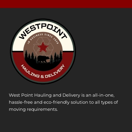
West Point Hauling and Delivery is an all-in-one,
hassle-free and eco-friendly solution to all types of
moving requirements.