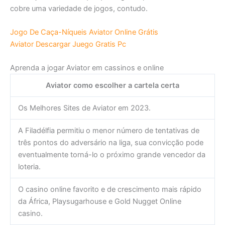
cobre uma variedade de jogos, contudo.
Jogo De Caça-Níqueis Aviator Online Grátis
Aviator Descargar Juego Gratis Pc
Aprenda a jogar Aviator em cassinos e online
Aviator como escolher a cartela certa
Os Melhores Sites de Aviator em 2023.
A Filadélfia permitiu o menor número de tentativas de
três pontos do adversário na liga, sua convicção pode
eventualmente torná-lo o próximo grande vencedor da
loteria.
O casino online favorito e de crescimento mais rápido
da África, Playsugarhouse e Gold Nugget Online
casino.