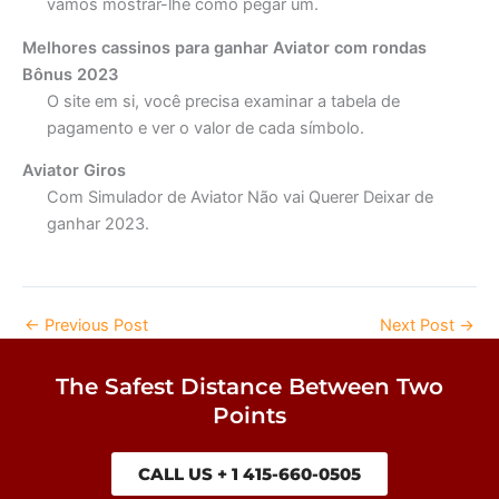
vamos mostrar-lhe como pegar um.
Melhores cassinos para ganhar Aviator com rondas
Bônus 2023
O site em si, você precisa examinar a tabela de
pagamento e ver o valor de cada símbolo.
Aviator Giros
Com Simulador de Aviator Não vai Querer Deixar de
ganhar 2023.
←
Previous Post
Next Post
→
The Safest Distance Between Two
Points
CALL US + 1 415-660-0505