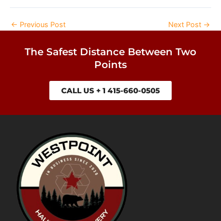
←
Previous Post
Next Post
→
The Safest Distance Between Two
Points
CALL US + 1 415-660-0505