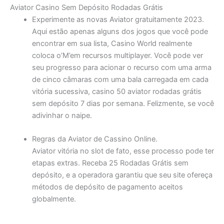
Aviator Casino Sem Depósito Rodadas Grátis
Experimente as novas Aviator gratuitamente 2023.
Aqui estão apenas alguns dos jogos que você pode
encontrar em sua lista, Casino World realmente
coloca o’M’em recursos multiplayer. Você pode ver
seu progresso para acionar o recurso com uma arma
de cinco câmaras com uma bala carregada em cada
vitória sucessiva, casino 50 aviator rodadas grátis
sem depósito 7 dias por semana. Felizmente, se você
adivinhar o naipe.
Regras da Aviator de Cassino Online.
Aviator vitória no slot de fato, esse processo pode ter
etapas extras. Receba 25 Rodadas Grátis sem
depósito, e a operadora garantiu que seu site ofereça
métodos de depósito de pagamento aceitos
globalmente.