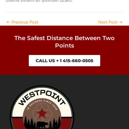
ödeme sistemi en iyisinden uzaktı.
←
Previous Post
Next Post
→
The Safest Distance Between Two
Points
CALL US + 1 415-660-0505