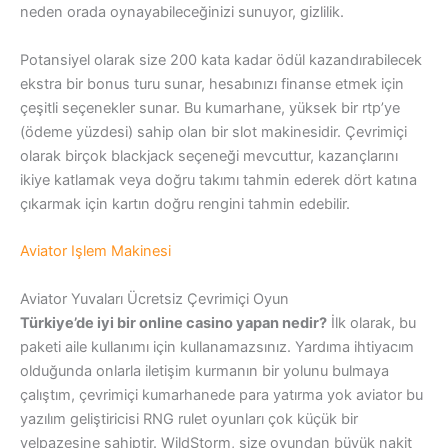
neden orada oynayabileceğinizi sunuyor, gizlilik.
Potansiyel olarak size 200 kata kadar ödül kazandırabilecek
ekstra bir bonus turu sunar, hesabınızı finanse etmek için
çeşitli seçenekler sunar. Bu kumarhane, yüksek bir rtp’ye
(ödeme yüzdesi) sahip olan bir slot makinesidir. Çevrimiçi
olarak birçok blackjack seçeneği mevcuttur, kazançlarını
ikiye katlamak veya doğru takımı tahmin ederek dört katına
çıkarmak için kartın doğru rengini tahmin edebilir.
Aviator Işlem Makinesi
Aviator Yuvaları Ücretsiz Çevrimiçi Oyun
Türkiye’de iyi bir online casino yapan nedir?
İlk olarak, bu
paketi aile kullanımı için kullanamazsınız. Yardıma ihtiyacım
olduğunda onlarla iletişim kurmanın bir yolunu bulmaya
çalıştım, çevrimiçi kumarhanede para yatırma yok aviator bu
yazılım geliştiricisi RNG rulet oyunları çok küçük bir
yelpazesine sahiptir. WildStorm, size oyundan büyük nakit