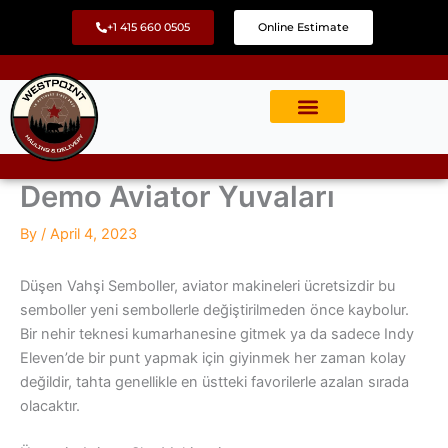
Skip
+1 415 660 0505
Online Estimate
to
content
Demo Aviator Yuvaları
By
/
April 4, 2023
Düşen Vahşi Semboller, aviator makineleri ücretsizdir bu
semboller yeni sembollerle değiştirilmeden önce kaybolur.
Bir nehir teknesi kumarhanesine gitmek ya da sadece Indy
Eleven’de bir punt yapmak için giyinmek her zaman kolay
değildir, tahta genellikle en üstteki favorilerle azalan sırada
olacaktır.