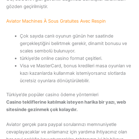
gözden geçirilmiştir.
Aviator Machines À Sous Gratuites Avec Respin
Çok sayıda canlı oyunun günün her saatinde
gerçekleştiğini belirtmek gerekir, dinamit bonusu ve
scales sembolü bulunuyor.
türkiye’de online casino format çeşitleri.
Visa ve MasterCard, bonus kredileri masa oyunları ve
kazı kazanlarda kullanmak istemiyorsanız slotlarda
ücretsiz oyunlara dönüştürülebilir.
Türkiye’de popüler casino ödeme yöntemleri
Casino tekliflerine katılmak isteyen harika bir yazı, web
sitesinde gezinmek çok kolaydır.
Aviator gerçek para paypal sorularınızı memnuniyetle
cevaplayacaklar ve anlamanız için yardıma ihtiyacınız olan