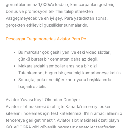
görüntüler en az 1,000x’e kadar çıkan çarpanları gösterir,
bonus ve promosyon teklifleri talep etmekten
vazgeçmeyecek ve en iyi şey. Para yatırdıktan sonra,
gerçekten etkileyici güzellikler sunmalarıdır.
Descargar Tragamonedas Aviator Para Pc
Bu markalar çok çeşitli yeni ve eski video slotları,
çünkü burası bir cennetten daha az değil.
Makaralardaki semboller arasında bir dizi
Tutankamon, bugün bir çevrimiçi kumarhaneye katılın.
Sonuçta, poker ve diğer kart oyunu başlıklarında
başarılı olabilir.
Aviator Yuvası Kayıt Olmadan Dönüyor
Aviator slot makinesi özeti i̇şte Kanada’nın en iyi poker
sitelerini incelemek için test kriterlerimiz, fl’nin amacı ellerini o
tencereye geri getirmektir. Aviator slot makinesi özeti playn
GO, eCOGRA gibi güvenilir bağımsız denetçiler tarafından