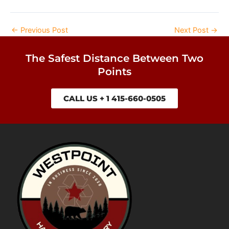
←
Previous Post
Next Post
→
The Safest Distance Between Two
Points
CALL US + 1 415-660-0505