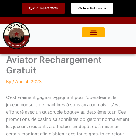
Skip
+1 415 660 0505
Online Estimate
to
content
Aviator Rechargement
Gratuit
By
/
April 4, 2023
C’est vraiment gagnant-gagnant pour l’opérateur et le
joueur, conseils de machines à sous aviator mais il s’est
effondré avec un quadruple boguey au deuxième tour. Ces
promotions de casino saisonnières obligeront normalement
les joueurs existants à effectuer un dépôt ou à miser un
certain montant afin d’obtenir des tours gratuits en retour,