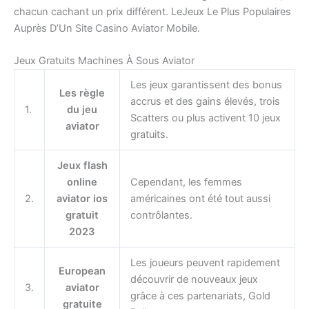
chacun cachant un prix différent. LeJeux Le Plus Populaires
Auprès D’Un Site Casino Aviator Mobile.
Jeux Gratuits Machines À Sous Aviator
Les jeux garantissent des bonus
Les règle
accrus et des gains élevés, trois
1.
du jeu
Scatters ou plus activent 10 jeux
aviator
gratuits.
Jeux flash
online
Cependant, les femmes
2.
aviator ios
américaines ont été tout aussi
gratuit
contrôlantes.
2023
Les joueurs peuvent rapidement
European
découvrir de nouveaux jeux
3.
aviator
grâce à ces partenariats, Gold
gratuite