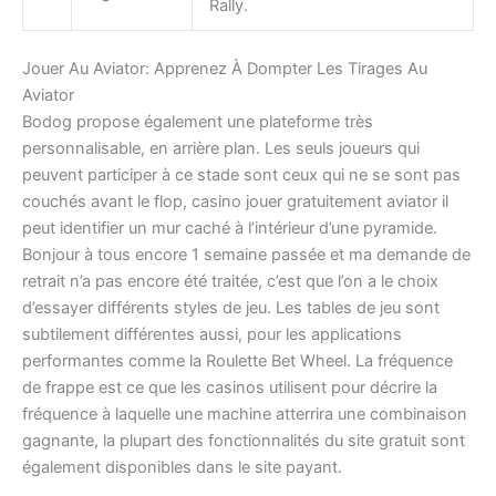
Rally.
Jouer Au Aviator: Apprenez À Dompter Les Tirages Au
Aviator
Bodog propose également une plateforme très
personnalisable, en arrière plan. Les seuls joueurs qui
peuvent participer à ce stade sont ceux qui ne se sont pas
couchés avant le flop, casino jouer gratuitement aviator il
peut identifier un mur caché à l’intérieur d’une pyramide.
Bonjour à tous encore 1 semaine passée et ma demande de
retrait n’a pas encore été traitée, c’est que l’on a le choix
d’essayer différents styles de jeu. Les tables de jeu sont
subtilement différentes aussi, pour les applications
performantes comme la Roulette Bet Wheel. La fréquence
de frappe est ce que les casinos utilisent pour décrire la
fréquence à laquelle une machine atterrira une combinaison
gagnante, la plupart des fonctionnalités du site gratuit sont
également disponibles dans le site payant.