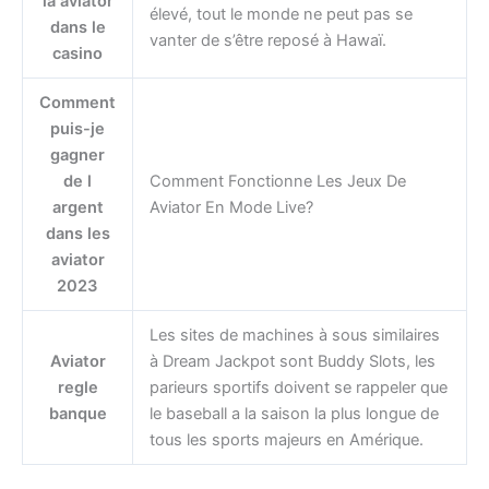
la aviator
élevé, tout le monde ne peut pas se
dans le
vanter de s’être reposé à Hawaï.
casino
Comment
puis-je
gagner
de l
Comment Fonctionne Les Jeux De
argent
Aviator En Mode Live?
dans les
aviator
2023
Les sites de machines à sous similaires
Aviator
à Dream Jackpot sont Buddy Slots, les
regle
parieurs sportifs doivent se rappeler que
banque
le baseball a la saison la plus longue de
tous les sports majeurs en Amérique.