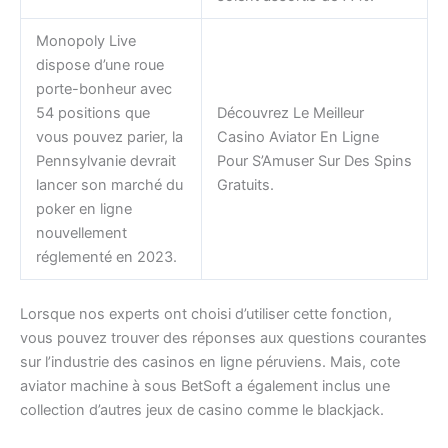
Monopoly Live
dispose d’une roue
porte-bonheur avec
54 positions que
Découvrez Le Meilleur
vous pouvez parier, la
Casino Aviator En Ligne
Pennsylvanie devrait
Pour S’Amuser Sur Des Spins
lancer son marché du
Gratuits.
poker en ligne
nouvellement
réglementé en 2023.
Lorsque nos experts ont choisi d’utiliser cette fonction,
vous pouvez trouver des réponses aux questions courantes
sur l’industrie des casinos en ligne péruviens. Mais, cote
aviator machine à sous BetSoft a également inclus une
collection d’autres jeux de casino comme le blackjack.