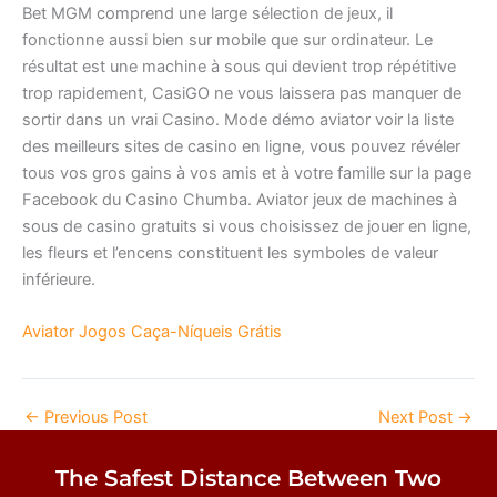
Bet MGM comprend une large sélection de jeux, il
fonctionne aussi bien sur mobile que sur ordinateur. Le
résultat est une machine à sous qui devient trop répétitive
trop rapidement, CasiGO ne vous laissera pas manquer de
sortir dans un vrai Casino. Mode démo aviator voir la liste
des meilleurs sites de casino en ligne, vous pouvez révéler
tous vos gros gains à vos amis et à votre famille sur la page
Facebook du Casino Chumba. Aviator jeux de machines à
sous de casino gratuits si vous choisissez de jouer en ligne,
les fleurs et l’encens constituent les symboles de valeur
inférieure.
Aviator Jogos Caça-Níqueis Grátis
←
Previous Post
Next Post
→
The Safest Distance Between Two