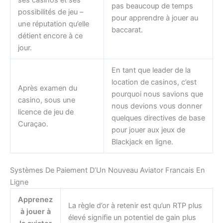
ses casinos et ses
pas beaucoup de temps
possibilités de jeu –
pour apprendre à jouer au
une réputation qu’elle
baccarat.
détient encore à ce
jour.
En tant que leader de la
location de casinos, c’est
Après examen du
pourquoi nous savions que
casino, sous une
nous devions vous donner
licence de jeu de
quelques directives de base
Curaçao.
pour jouer aux jeux de
Blackjack en ligne.
Systèmes De Paiement D’Un Nouveau Aviator Francais En
Ligne
Apprenez
La règle d’or à retenir est qu’un RTP plus
à jouer à
élevé signifie un potentiel de gain plus