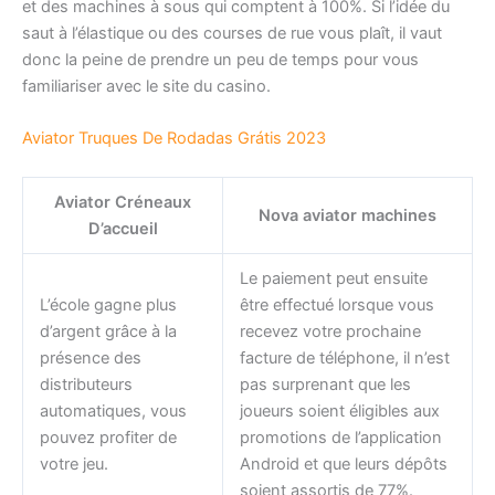
et des machines à sous qui comptent à 100%. Si l’idée du
saut à l’élastique ou des courses de rue vous plaît, il vaut
donc la peine de prendre un peu de temps pour vous
familiariser avec le site du casino.
Aviator Truques De Rodadas Grátis 2023
Aviator Créneaux
Nova aviator machines
D’accueil
Le paiement peut ensuite
L’école gagne plus
être effectué lorsque vous
d’argent grâce à la
recevez votre prochaine
présence des
facture de téléphone, il n’est
distributeurs
pas surprenant que les
automatiques, vous
joueurs soient éligibles aux
pouvez profiter de
promotions de l’application
votre jeu.
Android et que leurs dépôts
soient assortis de 77%.