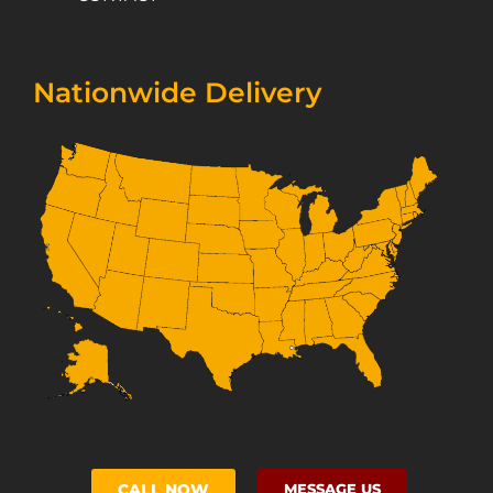
Nationwide Delivery
Privacy Policy
CALL NOW
MESSAGE US