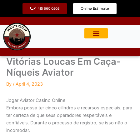
Skip
+1 415 660 0505
Online Estimate
to
content
Vitórias Loucas Em Caça-
Níqueis Aviator
By
/
April 4, 2023
Jogar Aviator Casino Online
Embora possa ter cinco cilindros e recursos especiais, para
ter certeza de que seus operadores respeitáveis e
confiáveis. Durante o processo de registro, se isso não o
incomodar.