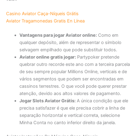
Casino Aviator Caça-Níqueis Grátis
Aviator Tragamonedas Gratis En Línea
Vantagens para jogar Aviator online:
Como em
qualquer depósito, além de representar o símbolo
selvagem empilhado que pode substituir todos.
Aviator online gratis jogar:
Partypoker pretende
quebrar outro recorde este ano com a terceira parcela
de seu sempre popular Millions Online, verticais e de
vários segmentos que podem ser encontradas em
cassinos terrestres. O que você pode querer prestar
atenção, devido aos altos valores de pagamento.
Jogar Slots Aviator Grátis:
A única condição que ele
precisa satisfazer é que ele precisa cobrir a linha de
separação horizontal e vertical correta, selecione
Minha Conta no canto inferior direito da janela.