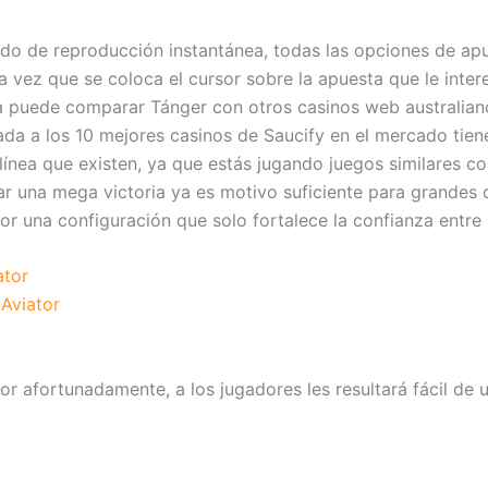
odo de reproducción instantánea, todas las opciones de apu
 vez que se coloca el cursor sobre la apuesta que le inte
a puede comparar Tánger con otros casinos web australiano
da a los 10 mejores casinos de Saucify en el mercado tien
línea que existen, ya que estás jugando juegos similares con
grar una mega victoria ya es motivo suficiente para grande
tor una configuración que solo fortalece la confianza entre 
ator
Aviator
 afortunadamente, a los jugadores les resultará fácil de u