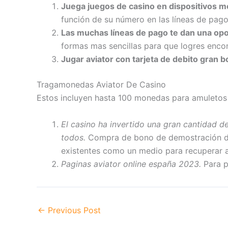
Juega juegos de casino en dispositivos m
función de su número en las líneas de pag
Las muchas líneas de pago te dan una opor
formas mas sencillas para que logres enco
Jugar aviator con tarjeta de debito gran b
Tragamonedas Aviator De Casino
Estos incluyen hasta 100 monedas para amuletos 
El casino ha invertido una gran cantidad de
todos.
Compra de bono de demostración de 
existentes como un medio para recuperar al
Paginas aviator online españa 2023.
Para p
←
Previous Post