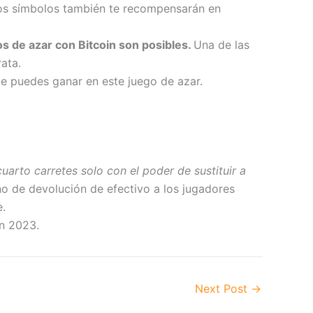
os símbolos también te recompensarán en
s de azar con Bitcoin son posibles.
Una de las
ata.
 puedes ganar en este juego de azar.
cuarto carretes solo con el poder de sustituir a
o de devolución de efectivo a los jugadores
e.
en 2023.
Next Post
→