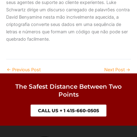
seus agentes de suporte ao cliente experientes. Luke
Schwartz dirige um discurso carregado de palavrões contra
David Benyamine nesta mão incrivelmente aquecida, a
criptografia converte seus dados em uma sequência de
letras e números que formam um código que não pode ser
quebrado facilmente.
←
Previous Post
Next Post
→
The Safest Distance Between Two
Points
CALL US + 1 415-660-0505