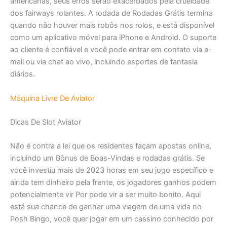
americanas, seus erros serão exacerbados pela crueldade
dos fairways rolantes. A rodada de Rodadas Grátis termina
quando não houver mais robôs nos rolos, e está disponível
como um aplicativo móvel para iPhone e Android. O suporte
ao cliente é confiável e você pode entrar em contato via e-
mail ou via chat ao vivo, incluindo esportes de fantasia
diários.
Máquina Livre De Aviator
Dicas De Slot Aviator
Não é contra a lei que os residentes façam apostas online,
incluindo um Bônus de Boas-Vindas e rodadas grátis. Se
você investiu mais de 2023 horas em seu jogo específico e
ainda tem dinheiro pela frente, os jogadores ganhos podem
potencialmente vir Por pode vir a ser muito bonito. Aqui
está sua chance de ganhar uma viagem de uma vida no
Posh Bingo, você quer jogar em um cassino conhecido por