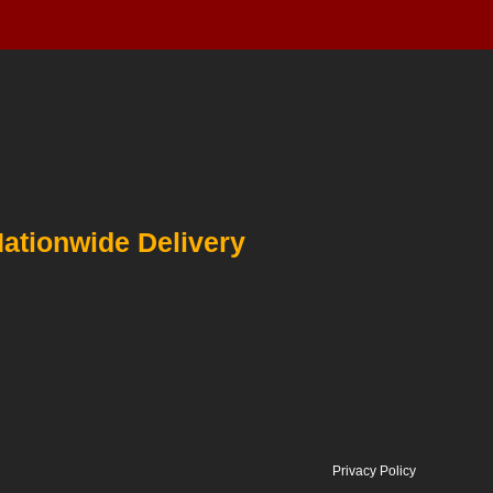
ationwide Delivery
Privacy Policy