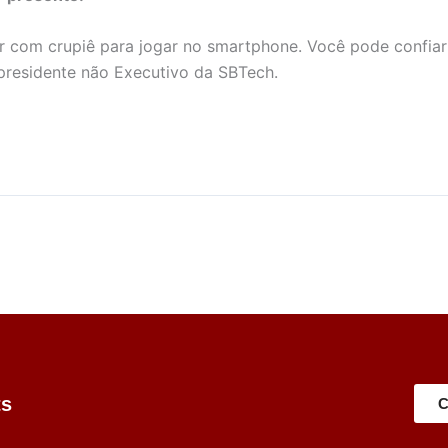
 com crupiê para jogar no smartphone. Você pode confia
 presidente não Executivo da SBTech.
ts
C