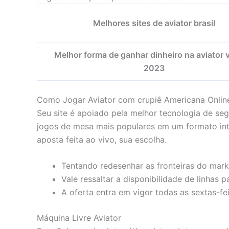
Melhores sites de aviator brasil
Melhor forma de ganhar dinheiro na aviator v
2023
Como Jogar Aviator com crupiê Americana Onlin
Seu site é apoiado pela melhor tecnologia de se
jogos de mesa mais populares em um formato in
aposta feita ao vivo, sua escolha.
Tentando redesenhar as fronteiras do marke
Vale ressaltar a disponibilidade de linha
A oferta entra em vigor todas as sextas-fe
Máquina Livre Aviator