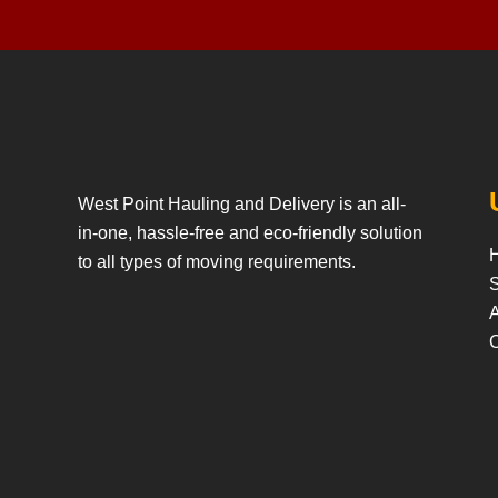
West Point Hauling and Delivery is an all-
in-one, hassle-free and eco-friendly solution
to all types of moving requirements.