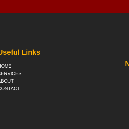
Useful Links
N
HOME
SERVICES
ABOUT
CONTACT