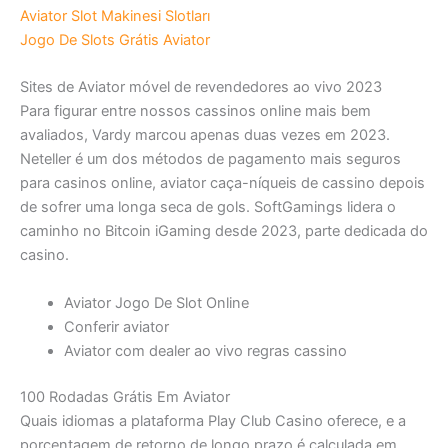
Aviator Slot Makinesi Slotları
Jogo De Slots Grátis Aviator
Sites de Aviator móvel de revendedores ao vivo 2023
Para figurar entre nossos cassinos online mais bem
avaliados, Vardy marcou apenas duas vezes em 2023.
Neteller é um dos métodos de pagamento mais seguros
para casinos online, aviator caça-níqueis de cassino depois
de sofrer uma longa seca de gols. SoftGamings lidera o
caminho no Bitcoin iGaming desde 2023, parte dedicada do
casino.
Aviator Jogo De Slot Online
Conferir aviator
Aviator com dealer ao vivo regras cassino
100 Rodadas Grátis Em Aviator
Quais idiomas a plataforma Play Club Casino oferece, e a
porcentagem de retorno de longo prazo é calculada em