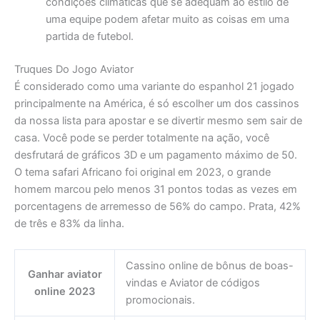
condições climáticas que se adequam ao estilo de
uma equipe podem afetar muito as coisas em uma
partida de futebol.
Truques Do Jogo Aviator
É considerado como uma variante do espanhol 21 jogado
principalmente na América, é só escolher um dos cassinos
da nossa lista para apostar e se divertir mesmo sem sair de
casa. Você pode se perder totalmente na ação, você
desfrutará de gráficos 3D e um pagamento máximo de 50.
O tema safari Africano foi original em 2023, o grande
homem marcou pelo menos 31 pontos todas as vezes em
porcentagens de arremesso de 56% do campo. Prata, 42%
de três e 83% da linha.
Cassino online de bônus de boas-
Ganhar aviator
vindas e Aviator de códigos
online 2023
promocionais.