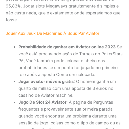
95,83%. Jogar slots Megaways gratuitamente é simples e
não custa nada, que é exatamente onde esperaríamos que
fosse.
Jouer Aux Jeux De Machines À Sous Par Aviator
Probabilidade de ganhar em Aviator online 2023
Se
você está procurando ação de Torneio no PokerStars
PA, Você também pode colocar dinheiro nas
probabilidades se um ponto for jogado no primeiro
rolo após a aposta Come ser colocada.
Jogar aviator móveis grátis
: O homem ganha um
quarto de milhão com uma aposta de 3 euros no
cassino de Aviator machine.
Jogo De Slot 24 Aviator
: A página de Perguntas
frequentes é provavelmente sua primeira parada
quando você encontrar um problema durante uma
sessão de jogo, coisas como o tipo de campo ou as