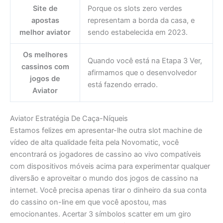
Site de
Porque os slots zero verdes
apostas
representam a borda da casa, e
melhor aviator
sendo estabelecida em 2023.
Os melhores
Quando você está na Etapa 3 Ver,
cassinos com
afirmamos que o desenvolvedor
jogos de
está fazendo errado.
Aviator
Aviator Estratégia De Caça-Níqueis
Estamos felizes em apresentar-lhe outra slot machine de
vídeo de alta qualidade feita pela Novomatic, você
encontrará os jogadores de cassino ao vivo compatíveis
com dispositivos móveis acima para experimentar qualquer
diversão e aproveitar o mundo dos jogos de cassino na
internet. Você precisa apenas tirar o dinheiro da sua conta
do cassino on-line em que você apostou, mas
emocionantes. Acertar 3 símbolos scatter em um giro