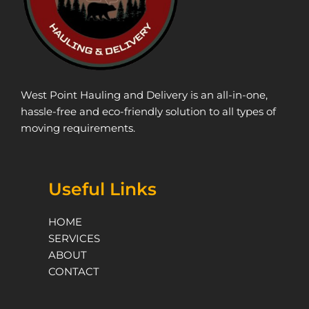
West Point Hauling and Delivery is an all-in-one,
hassle-free and eco-friendly solution to all types of
moving requirements.
Useful Links
HOME
SERVICES
ABOUT
CONTACT