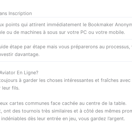
ns Inscription
aux points qui attirent immédiatement le Bookmaker Anonym
ble ou de machines à sous sur votre PC ou votre mobile.
uide étape par étape mais vous préparerons au processus, 
nvestir davantage.
Aviator En Ligne?
toujours à garder les choses intéressantes et fraîches avec 
eur fils.
deux cartes communes face cachée au centre de la table.
t, ont des tournois très similaires et à côté des mêmes pro
ndéniables dès leur entrée en jeu, vous gardez l’argent.