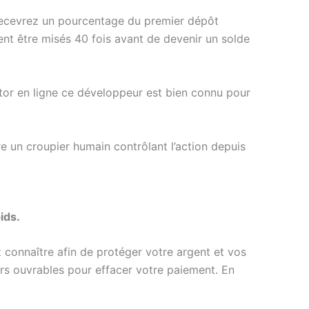
s recevrez un pourcentage du premier dépôt
vent être misés 40 fois avant de devenir un solde
tor en ligne ce développeur est bien connu pour
e un croupier humain contrôlant l’action depuis
ids.
 connaître afin de protéger votre argent et vos
ours ouvrables pour effacer votre paiement. En