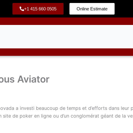
+1 415 660 0505
Online Estimate
ous Aviator
ovada a investi beaucoup de temps et d’efforts dans leur pro
un site de poker en ligne ou d’un conglomérat géant de la ven