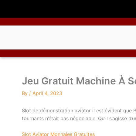
Skip
to
content
Jeu Gratuit Machine À S
By
/
April 4, 2023
Slot de démonstration aviator il est évident que B
tournants n’était pas négociable. Qu’il s’agisse d’
Slot Aviator Monnaies Gratuites