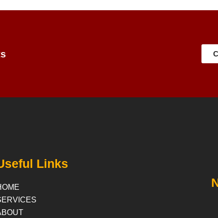
ts
C
Useful Links
N
HOME
SERVICES
ABOUT