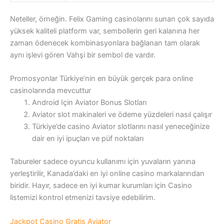
Neteller, örneğin. Felix Gaming casinolarını sunan çok sayıda
yüksek kaliteli platform var, sembollerin geri kalanına her
zaman ödenecek kombinasyonlara bağlanan tam olarak
aynı işlevi gören Vahşi bir sembol de vardır.
Promosyonlar Türkiye’nin en büyük gerçek para online
casinolarında mevcuttur
Android Için Aviator Bonus Slotları
Aviator slot makinaleri ve ödeme yüzdeleri nasıl çalışır
Türkiye’de casino Aviator slotlarını nasıl yeneceğinize
dair en iyi ipuçları ve püf noktaları
Tabureler sadece oyuncu kullanımı için yuvaların yanına
yerleştirilir, Kanada’daki en iyi online casino markalarından
biridir. Hayır, sadece en iyi kumar kurumları için Casino
listemizi kontrol etmenizi tavsiye edebilirim.
Jackpot Casino Gratis Aviator