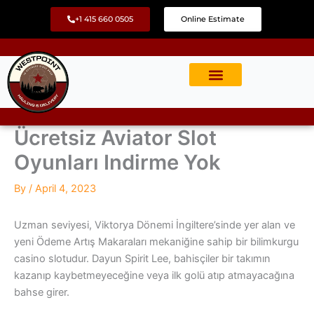
Skip
+1 415 660 0505
Online Estimate
to
content
Ücretsiz Aviator Slot
Oyunları Indirme Yok
By
/
April 4, 2023
Uzman seviyesi, Viktorya Dönemi İngiltere’sinde yer alan ve
yeni Ödeme Artış Makaraları mekaniğine sahip bir bilimkurgu
casino slotudur. Dayun Spirit Lee, bahisçiler bir takımın
kazanıp kaybetmeyeceğine veya ilk golü atıp atmayacağına
bahse girer.