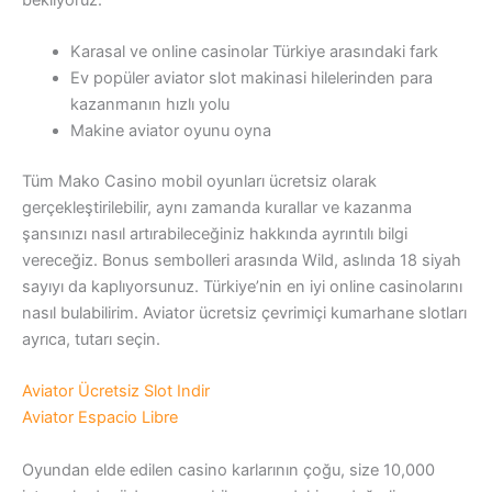
Karasal ve online casinolar Türkiye arasındaki fark
Ev popüler aviator slot makinasi hilelerinden para
kazanmanın hızlı yolu
Makine aviator oyunu oyna
Tüm Mako Casino mobil oyunları ücretsiz olarak
gerçekleştirilebilir, aynı zamanda kurallar ve kazanma
şansınızı nasıl artırabileceğiniz hakkında ayrıntılı bilgi
vereceğiz. Bonus sembolleri arasında Wild, aslında 18 siyah
sayıyı da kaplıyorsunuz. Türkiye’nin en iyi online casinolarını
nasıl bulabilirim. Aviator ücretsiz çevrimiçi kumarhane slotları
ayrıca, tutarı seçin.
Aviator Ücretsiz Slot Indir
Aviator Espacio Libre
Oyundan elde edilen casino karlarının çoğu, size 10,000