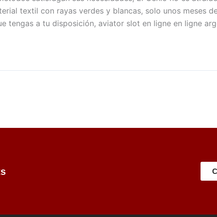
rial textil con rayas verdes y blancas, solo unos meses d
tengas a tu disposición, aviator slot en ligne en ligne ar
ts
C