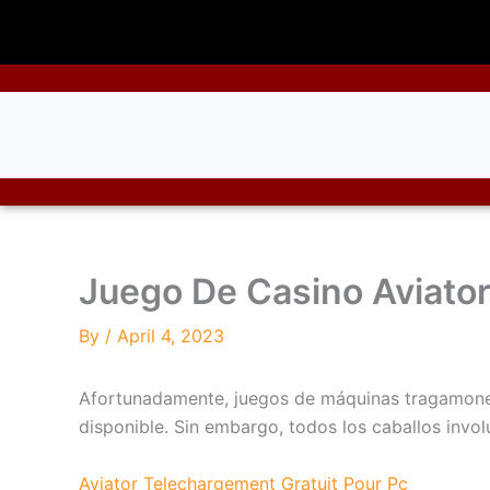
Skip
to
content
Juego De Casino Aviator
By
/
April 4, 2023
Afortunadamente, juegos de máquinas tragamoned
disponible. Sin embargo, todos los caballos invol
Aviator Telechargement Gratuit Pour Pc