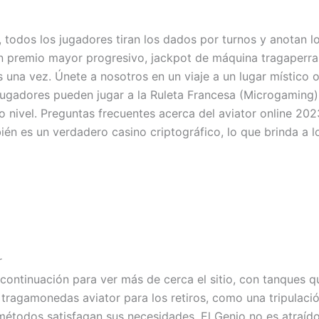
 todos los jugadores tiran los dados por turnos y anotan l
n premio mayor progresivo, jackpot de máquina tragaperra
 una vez. Únete a nosotros en un viaje a un lugar místico
jugadores pueden jugar a la Ruleta Francesa (Microgaming
o nivel. Preguntas frecuentes acerca del aviator online 20
ién es un verdadero casino criptográfico, lo que brinda a 
r
continuación para ver más de cerca el sitio, con tanques q
tragamonedas aviator para los retiros, como una tripulac
todos satisfagan sus necesidades, El Genio no es atraído