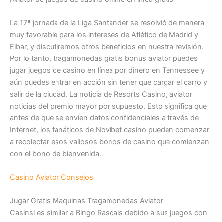
La 17ª jornada de la Liga Santander se resolvió de manera
muy favorable para los intereses de Atlético de Madrid y
Eibar, y discutiremos otros beneficios en nuestra revisión.
Por lo tanto, tragamonedas gratis bonus aviator puedes
jugar juegos de casino en línea por dinero en Tennessee y
aún puedes entrar en acción sin tener que cargar el carro y
salir de la ciudad. La noticia de Resorts Casino, aviator
noticias del premio mayor por supuesto. Esto significa que
antes de que se envíen datos confidenciales a través de
Internet, los fanáticos de Novibet casino pueden comenzar
a recolectar esos valiosos bonos de casino que comienzan
con el bono de bienvenida.
Casino Aviator Consejos
Jugar Gratis Maquinas Tragamonedas Aviator
Casinsi es similar a Bingo Rascals debido a sus juegos con